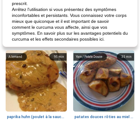
prescrit.
Arrêtez l'utilisation si vous présentez des symptômes
inconfortables et persistants. Vous connaissez votre corps
mieux que quiconque et il est important de savoir
comment le curcuma vous affecte, ainsi que vos
symptômes. En savoir plus sur les avantages potentiels du
curcuma et les effets secondaires possibles ici.
Allemand
95
min
Yam / Patate Douce
35
min
paprika huhn (poulet à la sauce paprika).
patates douces rôties au miel / kumara
Petit déjeuner et brunch
25
min
Viande et volaille
45
min