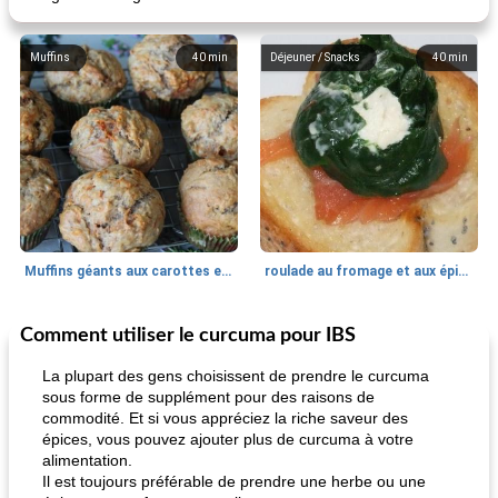
Muffins
40
min
Déjeuner / Snacks
40
min
Muffins géants aux carottes et à la banane de Nif
roulade au fromage et aux épinards
Comment utiliser le curcuma pour IBS
Marques de confiance: recettes et
30
min
Viande et volaille
55
min
astuces
La plupart des gens choisissent de prendre le curcuma
sous forme de supplément pour des raisons de
commodité. Et si vous appréciez la riche saveur des
épices, vous pouvez ajouter plus de curcuma à votre
alimentation.
Il est toujours préférable de prendre une herbe ou une