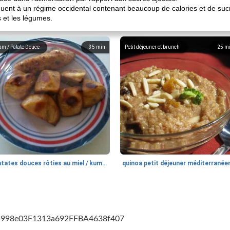
iquent à un régime occidental contenant beaucoup de calories et de sucr
s et les légumes.
am / Patate Douce
35
min
Petit déjeuner et brunch
25
m
patates douces rôties au miel / kumara
quinoa petit déjeuner méditerranée
cb998e03F1313a692FFBA4638f407