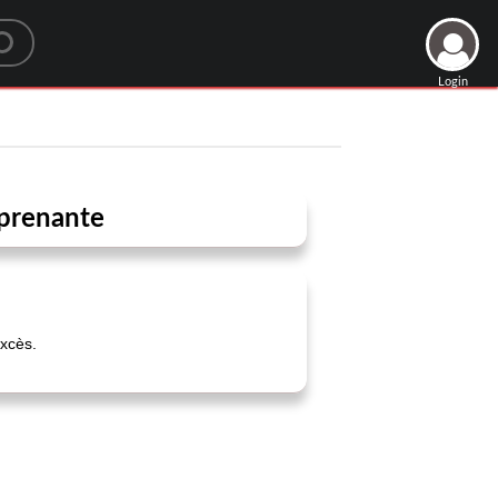
Login
rprenante
excès.