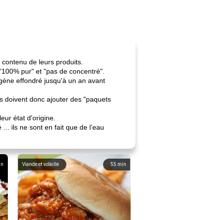
 contenu de leurs produits.
é "100% pur" et "pas de concentré".
ygène effondré jusqu'à un an avant
ts doivent donc ajouter des "paquets
eur état d'origine.
. ils ne sont en fait que de l’eau
in
Viande et volaille
55
min