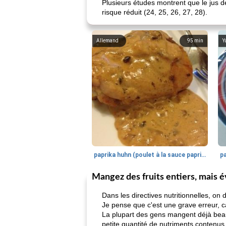
Plusieurs études montrent que le jus de 
risque réduit (24, 25, 26, 27, 28).
Allemand
95
min
Y
paprika huhn (poulet à la sauce paprika).
Mangez des fruits entiers, mais évi
Dans les directives nutritionnelles, on
Je pense que c'est une grave erreur, ca
La plupart des gens mangent déjà bea
petite quantité de nutriments contenus d