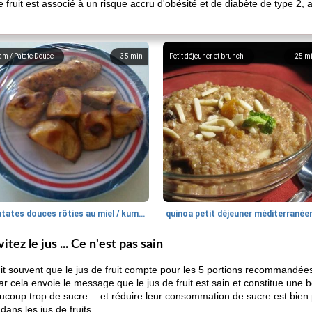
fruit est associé à un risque accru d'obésité et de diabète de type 2, al
am / Patate Douce
35
min
Petit déjeuner et brunch
25
m
patates douces rôties au miel / kumara
quinoa petit déjeuner méditerranée
tez le jus ... Ce n'est pas sain
 dit souvent que le jus de fruit compte pour les 5 portions recommandées
r cela envoie le message que le jus de fruit est sain et constitue une b
ucoup trop de sucre… et réduire leur consommation de sucre est bie
ans les jus de fruits.