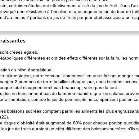
te, certaines études ont effectivement utilisé du jus de fruit. Dans l'u
provoqué une résistance à l'insuline et une augmentation du tour de tail
d'au moins 2 portions de jus de fruits par jour était associée à un ris
raissantes
 sont créées égales.
étaboliques différentes et ont des effets différents sur la faim, les ho
ation du bilan énergétique.
tre alimentation, notre cerveau "compense" en nous faisant manger moi
anger 2 pommes de terre bouillies chaque jour, nous finirions incon
orique total n'augmenterait pas beaucoup, voire pas du tout. .
liquides ne fonctionnent pas de la même manière que les calories proven
 leur alimentation, comme le jus de pomme, ils ne compensent pas en 
 les boissons sucrées comptent parmi les aliments les plus engraissants.
(22).
le risque d'obésité était augmenté de 60% pour chaque portion quotidi
 les jus de fruits auraient un effet différent des boissons sucrées, s'