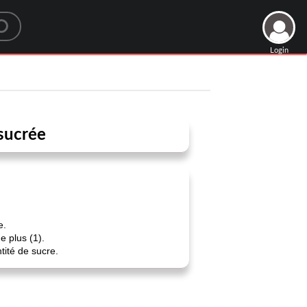
Login
 sucrée
e.
e plus (1).
tité de sucre.