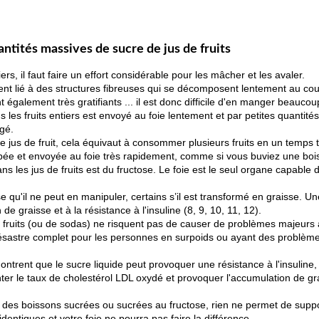
antités massives de sucre de jus de fruits
s, il faut faire un effort considérable pour les mâcher et les avaler.
ent lié à des structures fibreuses qui se décomposent lentement au cour
 également très gratifiants ... il est donc difficile d'en manger beaucou
 les fruits entiers est envoyé au foie lentement et par petites quantité
rgé.
e jus de fruit, cela équivaut à consommer plusieurs fruits en un temps tr
bée et envoyée au foie très rapidement, comme si vous buviez une boi
 les jus de fruits est du fructose. Le foie est le seul organe capable 
e qu'il ne peut en manipuler, certains s’il est transformé en graisse. Un
 de graisse et à la résistance à l'insuline (8, 9, 10, 11, 12).
de fruits (ou de sodas) ne risquent pas de causer de problèmes majeur
 désastre complet pour les personnes en surpoids ou ayant des problè
trent que le sucre liquide peut provoquer une résistance à l'insuline, 
ter le taux de cholestérol LDL oxydé et provoquer l'accumulation de gr
nt des boissons sucrées ou sucrées au fructose, rien ne permet de suppo
dentiques et votre foie ne pourra pas faire la différence.