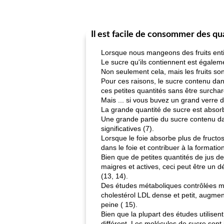
Il est facile de consommer des qu
Lorsque nous mangeons des fruits entier
Le sucre qu'ils contiennent est égalem
Non seulement cela, mais les fruits sont
Pour ces raisons, le sucre contenu dans
ces petites quantités sans être surcha
Mais ... si vous buvez un grand verre d
La grande quantité de sucre est absor
Une grande partie du sucre contenu dans
significatives (7).
Lorsque le foie absorbe plus de fructos
dans le foie et contribuer à la formation
Bien que de petites quantités de jus 
maigres et actives, ceci peut être un
(13, 14).
Des études métaboliques contrôlées mon
cholestérol LDL dense et petit, augmen
peine ( 15).
Bien que la plupart des études utilise
différent. Les molécules de sucre sont i