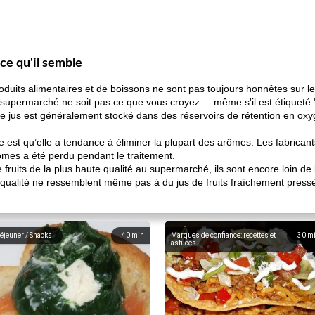
 ce qu'il semble
duits alimentaires et de boissons ne sont pas toujours honnêtes sur le
au supermarché ne soit pas ce que vous croyez ... même s'il est étiquet
, le jus est généralement stocké dans des réservoirs de rétention en ox
 est qu’elle a tendance à éliminer la plupart des arômes. Les fabrican
ômes a été perdu pendant le traitement.
fruits de la plus haute qualité au supermarché, ils sont encore loin de l
qualité ne ressemblent même pas à du jus de fruits fraîchement pressé ..
éjeuner / Snacks
40
min
Marques de confiance: recettes et
30
m
astuces