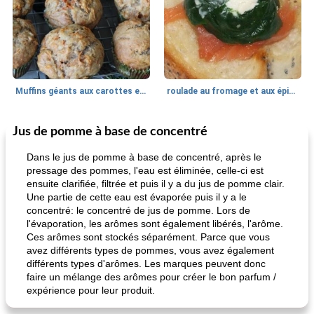
Muffins géants aux carottes et à la banane de Nif
roulade au fromage et aux épinards
Jus de pomme à base de concentré
Marques de confiance: recettes et
30
min
Viande et volaille
55
min
astuces
Dans le jus de pomme à base de concentré, après le
pressage des pommes, l'eau est éliminée, celle-ci est
ensuite clarifiée, filtrée et puis il y a du jus de pomme clair.
Une partie de cette eau est évaporée puis il y a le
concentré: le concentré de jus de pomme. Lors de
l'évaporation, les arômes sont également libérés, l'arôme.
Ces arômes sont stockés séparément. Parce que vous
avez différents types de pommes, vous avez également
différents types d'arômes. Les marques peuvent donc
fiesta tostadas
le méga's jopp joes
faire un mélange des arômes pour créer le bon parfum /
expérience pour leur produit.