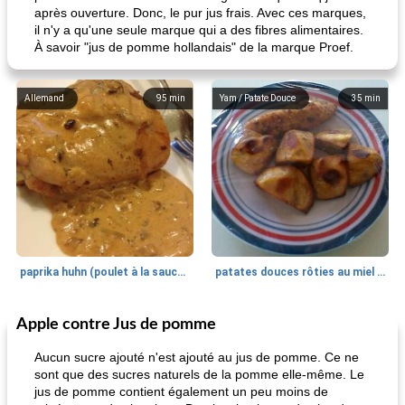
après ouverture. Donc, le pur jus frais. Avec ces marques,
il n'y a qu'une seule marque qui a des fibres alimentaires.
À savoir "jus de pomme hollandais" de la marque Proef.
Allemand
95
min
Yam / Patate Douce
35
min
paprika huhn (poulet à la sauce paprika).
patates douces rôties au miel / kumara
Apple contre Jus de pomme
Petit déjeuner et brunch
25
min
Viande et volaille
45
min
Aucun sucre ajouté n'est ajouté au jus de pomme. Ce ne
sont que des sucres naturels de la pomme elle-même. Le
jus de pomme contient également un peu moins de