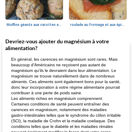
Muffins géants aux carottes et à la banane de Nif
roulade au fromage et aux épinards
Devriez-vous ajouter du magnésium à votre
Marques de confiance: recettes et
30
min
Viande et volaille
55
min
astuces
alimentation?
En général, les carences en magnésium sont rares. Mais
beaucoup d'Américains ne reçoivent pas autant de
magnésium qu'ils le devraient dans leur alimentation. Le
magnésium se trouve naturellement dans de nombreux
aliments. Ces aliments sont également bons pour la santé,
donc leur incorporation à votre régime alimentaire pourrait
contribuer à une perte de poids saine.
fiesta tostadas
Les aliments riches en magnésium comprennent:
le méga's jopp joes
Certaines conditions de santé peuvent entraîner des
carences en magnésium, notamment des maladies
gastro-intestinales telles que le syndrome du côlon irritable
(SCI), la maladie de Crohn et la maladie coeliaque. Des
conditions telles que le diabète et les maladies rénales