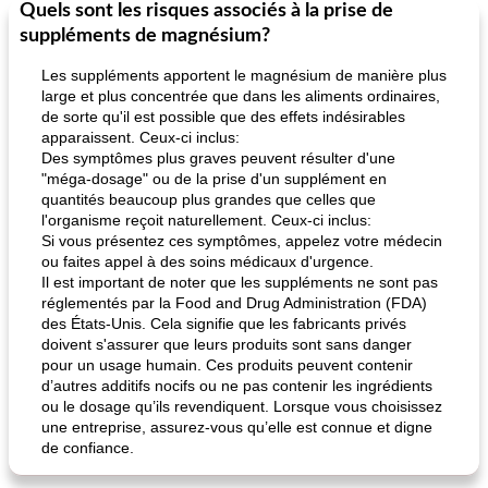
Quels sont les risques associés à la prise de
Petit déjeuner et brunch
25
min
Viande et volaille
45
min
suppléments de magnésium?
Les suppléments apportent le magnésium de manière plus
large et plus concentrée que dans les aliments ordinaires,
de sorte qu'il est possible que des effets indésirables
apparaissent. Ceux-ci inclus:
Des symptômes plus graves peuvent résulter d'une
"méga-dosage" ou de la prise d'un supplément en
quantités beaucoup plus grandes que celles que
l'organisme reçoit naturellement. Ceux-ci inclus:
quinoa petit déjeuner méditerranéen
poitrines de poulet grillées de jenny
Si vous présentez ces symptômes, appelez votre médecin
ou faites appel à des soins médicaux d'urgence.
Il est important de noter que les suppléments ne sont pas
réglementés par la Food and Drug Administration (FDA)
des États-Unis. Cela signifie que les fabricants privés
doivent s'assurer que leurs produits sont sans danger
pour un usage humain. Ces produits peuvent contenir
d’autres additifs nocifs ou ne pas contenir les ingrédients
ou le dosage qu’ils revendiquent. Lorsque vous choisissez
une entreprise, assurez-vous qu’elle est connue et digne
de confiance.