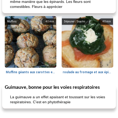
même manière que les épinards. Les fleurs sont
comestibles. Fleurs à apprécier
Muffins
40
min
Déjeuner / Snacks
40
min
Muffins géants aux carottes et à la banane de Nif
roulade au fromage et aux épinards
Guimauve, bonne pour les voies respiratoires
Marques de confiance: recettes et
30
min
Viande et volaille
55
min
astuces
La guimauve a un effet apaisant et toussant sur les voies
respiratoires. C'est en phytothérapie