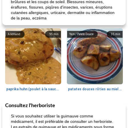
brûlures et les coups de soleil. Blessures mineures,
éraflures, fissures, piqûres d'insectes, varices, éruptions
cutanées allergiques, urticaire, dermatite ou inflammation
de la peau, eczéma
Allemand
95
min
Yam / Patate Douce
35
min
paprika huhn (poulet à la sauce paprika).
patates douces rôties au miel / kumara
Consultez l'herboriste
Petit déjeuner et brunch
25
min
Viande et volaille
45
min
Si vous souhaitez utiliser la guimauve comme
médicament, il est préférable de consulter un herboriste.
Les extraits de guimauve et les médicaments sous forme