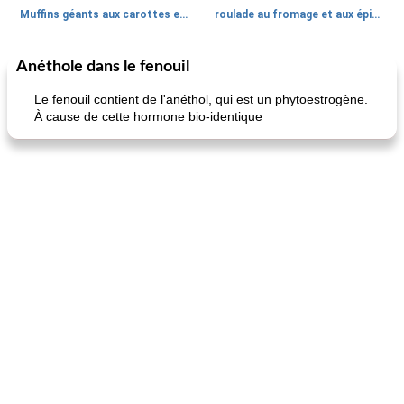
Muffins géants aux carottes et à la banane de Nif
roulade au fromage et aux épinards
Anéthole dans le fenouil
Marques de confiance: recettes et
30
min
Viande et volaille
55
min
astuces
Le fenouil contient de l'anéthol, qui est un phytoestrogène.
À cause de cette hormone bio-identique
fiesta tostadas
le méga's jopp joes