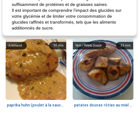
suffisamment de protéines et de graisses saines.
Il est important de comprendre l'impact des glucides sur
votre glycémie et de limiter votre consommation de
glucides raffinés et transformés, tels que les aliments
additionnés de sucre.
Allemand
95
min
Yam / Patate Douce
35
min
paprika huhn (poulet à la sauce paprika).
patates douces rôties au miel / kumara
Petit déjeuner et brunch
25
min
Viande et volaille
45
min