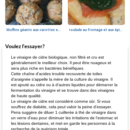
Muffins géants aux carottes et à la banane de Nif
roulade au fromage et aux épinards
Voulez l'essayer?
Marques de confiance: recettes et
30
min
Viande et volaille
55
min
astuces
Le vinaigre de cidre biologique, non filtré et cru est
généralement le meilleur choix. Il peut être nuageux et
sera plus riche en bactéries bénéfiques.
Cette chaîne d'acides trouble recouverte de toiles
d'araignée s'appelle la mère de la culture du vinaigre. Il
est ajouté au cidre ou à d'autres liquides pour démarrer la
fermentation du vinaigre et se trouve dans des vinaigres
de haute qualité.
Le vinaigre de cidre est considéré comme sûr. Si vous
fiesta tostadas
le méga's jopp joes
souffrez de diabète, cela peut valoir la peine d'essayer.
Pena suggère de diluer 1 cuillerée à thé de vinaigre dans
un verre d'eau pour diminuer les irritations de l'estomac et
les lésions dentaires, et met en garde les personnes à la
recherche de la guérison totale