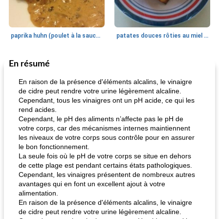
paprika huhn (poulet à la sauce paprika).
patates douces rôties au miel / kumara
En résumé
Petit déjeuner et brunch
25
min
Viande et volaille
45
min
En raison de la présence d'éléments alcalins, le vinaigre
de cidre peut rendre votre urine légèrement alcaline.
Cependant, tous les vinaigres ont un pH acide, ce qui les
rend acides.
Cependant, le pH des aliments n’affecte pas le pH de
votre corps, car des mécanismes internes maintiennent
les niveaux de votre corps sous contrôle pour en assurer
le bon fonctionnement.
La seule fois où le pH de votre corps se situe en dehors
quinoa petit déjeuner méditerranéen
poitrines de poulet grillées de jenny
de cette plage est pendant certains états pathologiques.
Cependant, les vinaigres présentent de nombreux autres
avantages qui en font un excellent ajout à votre
alimentation.
En raison de la présence d'éléments alcalins, le vinaigre
de cidre peut rendre votre urine légèrement alcaline.