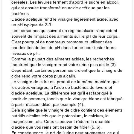
céréales. Les levures ferment d'abord le sucre en alcool,
qui est ensuite transformé en acide acétique par les
bactéries.
L'acide acétique rend le vinaigre légèrement acide, avec
un pH typique de 2-3.
fiesta tostadas
le méga's jopp joes
Les personnes qui suivent un régime alcalin s'inquiètent
souvent de l'impact des aliments sur le pH de leur corps.
C'est pourquoi de nombreux promoteurs utilisent des
bandelettes de test de pH dans l'urine pour tester leurs
niveaux de pH.
Comme la plupart des aliments acides, les recherches
montrent que le vinaigre rend votre urine plus acide (3).
Cependant, certaines personnes croient que le vinaigre de
cidre rend votre corps plus alcalin.
Le vinaigre de cidre est produit de la même manière que
les autres vinaigres, à l'aide de bactéries de levure et
d'acide acétique. La différence est qu'il est fabriqué à
partir de pommes, tandis que le vinaigre blanc est fabriqué
à partir d'alcool dilué, par exemple (4).
Cela signifie que le vinaigre de cidre contient des éléments
nutritifs alcalins tels que le potassium, le calcium, le
magnésium, etc. Ceux-ci peuvent réduire la quantité
d'acide que vos reins ont besoin de filtrer (5, 6).
En conséquence, le pH de l'urine peut augmenter, ce qui