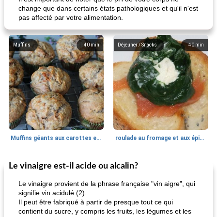
change que dans certains états pathologiques et qu'il n'est
pas affecté par votre alimentation.
Muffins
40
min
Déjeuner / Snacks
40
min
Muffins géants aux carottes et à la banane de Nif
roulade au fromage et aux épinards
Le vinaigre est-il acide ou alcalin?
Marques de confiance: recettes et
30
min
Viande et volaille
55
min
astuces
Le vinaigre provient de la phrase française "vin aigre", qui
signifie vin acidulé (2).
Il peut être fabriqué à partir de presque tout ce qui
contient du sucre, y compris les fruits, les légumes et les