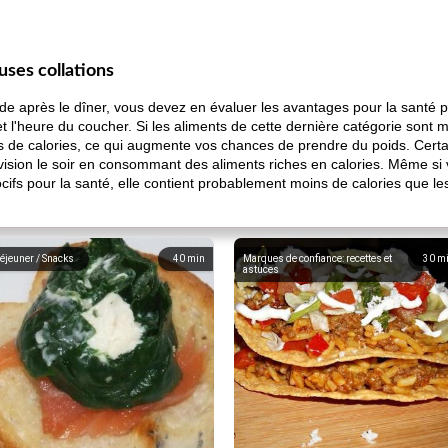
ses collations
e après le dîner, vous devez en évaluer les avantages pour la santé p
t l'heure du coucher. Si les aliments de cette dernière catégorie sont 
es de calories, ce qui augmente vos chances de prendre du poids. Cert
évision le soir en consommant des aliments riches en calories. Même s
cifs pour la santé, elle contient probablement moins de calories que le
éjeuner / Snacks
40
min
Marques de confiance: recettes et
30
m
astuces