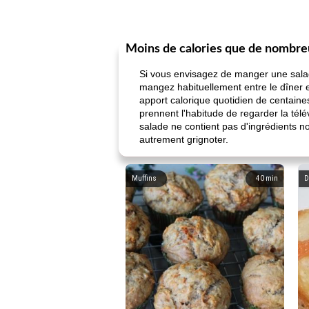
Moins de calories que de nombreu
Si vous envisagez de manger une salad
mangez habituellement entre le dîner e
apport calorique quotidien de centain
prennent l'habitude de regarder la tél
salade ne contient pas d'ingrédients no
autrement grignoter.
Muffins
40
min
D