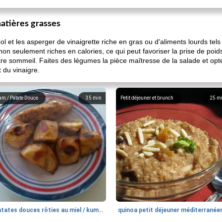
matières grasses
et les asperger de vinaigrette riche en gras ou d'aliments lourds tel
on seulement riches en calories, ce qui peut favoriser la prise de poid
re sommeil. Faites des légumes la pièce maîtresse de la salade et opte
t du vinaigre.
am / Patate Douce
35
min
Petit déjeuner et brunch
25
m
patates douces rôties au miel / kumara
quinoa petit déjeuner méditerranée