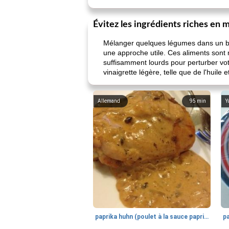
Évitez les ingrédients riches en 
Mélanger quelques légumes dans un bol 
une approche utile. Ces aliments sont n
suffisamment lourds pour perturber vot
vinaigrette légère, telle que de l'huile e
Allemand
95
min
Y
paprika huhn (poulet à la sauce paprika).