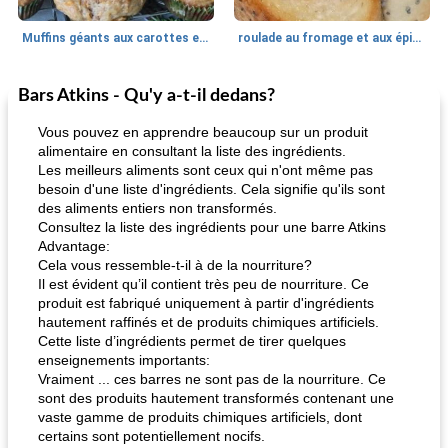
Muffins géants aux carottes et à la banane de Nif
roulade au fromage et aux épinards
Bars Atkins - Qu'y a-t-il dedans?
Marques de confiance: recettes et
30
min
Viande et volaille
55
min
astuces
Vous pouvez en apprendre beaucoup sur un produit
alimentaire en consultant la liste des ingrédients.
Les meilleurs aliments sont ceux qui n'ont même pas
besoin d'une liste d'ingrédients. Cela signifie qu'ils sont
des aliments entiers non transformés.
Consultez la liste des ingrédients pour une barre Atkins
Advantage:
Cela vous ressemble-t-il à de la nourriture?
Il est évident qu’il contient très peu de nourriture. Ce
fiesta tostadas
le méga's jopp joes
produit est fabriqué uniquement à partir d'ingrédients
hautement raffinés et de produits chimiques artificiels.
Cette liste d’ingrédients permet de tirer quelques
enseignements importants:
Vraiment ... ces barres ne sont pas de la nourriture. Ce
sont des produits hautement transformés contenant une
vaste gamme de produits chimiques artificiels, dont
certains sont potentiellement nocifs.