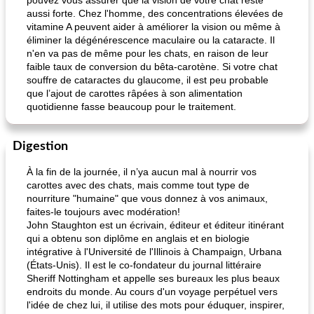
pouvez vous assurer que la vision de votre chat reste
aussi forte. Chez l'homme, des concentrations élevées de
vitamine A peuvent aider à améliorer la vision ou même à
éliminer la dégénérescence maculaire ou la cataracte. Il
n'en va pas de même pour les chats, en raison de leur
faible taux de conversion du bêta-carotène. Si votre chat
souffre de cataractes du glaucome, il est peu probable
que l’ajout de carottes râpées à son alimentation
quotidienne fasse beaucoup pour le traitement.
Digestion
À la fin de la journée, il n’ya aucun mal à nourrir vos
carottes avec des chats, mais comme tout type de
nourriture "humaine" que vous donnez à vos animaux,
faites-le toujours avec modération!
John Staughton est un écrivain, éditeur et éditeur itinérant
qui a obtenu son diplôme en anglais et en biologie
intégrative à l'Université de l'Illinois à Champaign, Urbana
(États-Unis). Il est le co-fondateur du journal littéraire
Sheriff Nottingham et appelle ses bureaux les plus beaux
endroits du monde. Au cours d'un voyage perpétuel vers
l'idée de chez lui, il utilise des mots pour éduquer, inspirer,