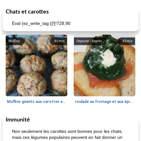
Chats et carottes
Eval (ez_write_tag ([![!728,90
Muffins
40
min
Déjeuner / Snacks
40
min
Muffins géants aux carottes et à la banane de Nif
roulade au fromage et aux épinards
Immunité
Marques de confiance: recettes et
30
min
Viande et volaille
55
min
astuces
Non seulement les carottes sont bonnes pour les chats,
mais ces légumes populaires peuvent en fait donner un