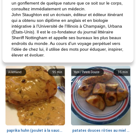
un gonflement de quelque nature que ce soit sur le corps,
consultez immédiatement un médecin.
John Staughton est un écrivain, éditeur et éditeur itinérant
qui a obtenu son diplôme en anglais et en biologie
intégrative à l'Université de l'Illinois à Champaign, Urbana
(États-Unis). Il est le co-fondateur du journal littéraire
Sheriff Nottingham et appelle ses bureaux les plus beaux
endroits du monde. Au cours d'un voyage perpétuel vers
l'idée de chez lui, il utilise des mots pour éduquer, inspirer,
élever et évoluer.
Allemand
95
min
Yam / Patate Douce
35
min
paprika huhn (poulet à la sauce paprika).
patates douces rôties au miel / kumara