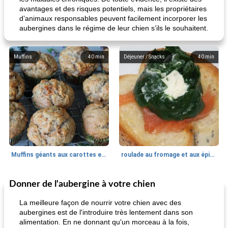
avantages et des risques potentiels, mais les propriétaires
d’animaux responsables peuvent facilement incorporer les
aubergines dans le régime de leur chien s’ils le souhaitent.
Muffins
40
min
Déjeuner / Snacks
40
min
Muffins géants aux carottes et à la banane de Nif
roulade au fromage et aux épinards
Donner de l'aubergine à votre chien
Marques de confiance: recettes et
30
min
Viande et volaille
55
min
astuces
La meilleure façon de nourrir votre chien avec des
aubergines est de l'introduire très lentement dans son
alimentation. En ne donnant qu'un morceau à la fois,