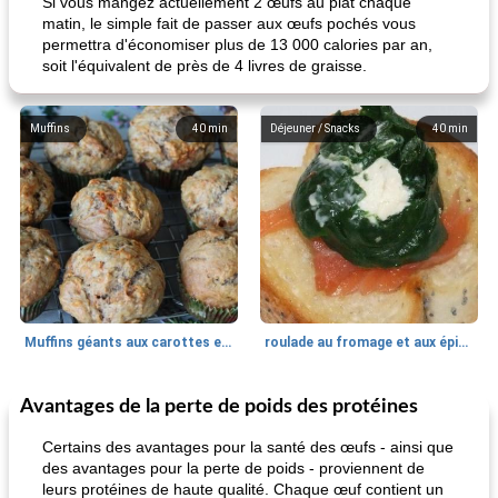
Si vous mangez actuellement 2 œufs au plat chaque
matin, le simple fait de passer aux œufs pochés vous
permettra d'économiser plus de 13 000 calories par an,
soit l'équivalent de près de 4 livres de graisse.
Muffins
40
min
Déjeuner / Snacks
40
min
Muffins géants aux carottes et à la banane de Nif
roulade au fromage et aux épinards
Avantages de la perte de poids des protéines
Marques de confiance: recettes et
30
min
Viande et volaille
55
min
astuces
Certains des avantages pour la santé des œufs - ainsi que
des avantages pour la perte de poids - proviennent de
leurs protéines de haute qualité. Chaque œuf contient un