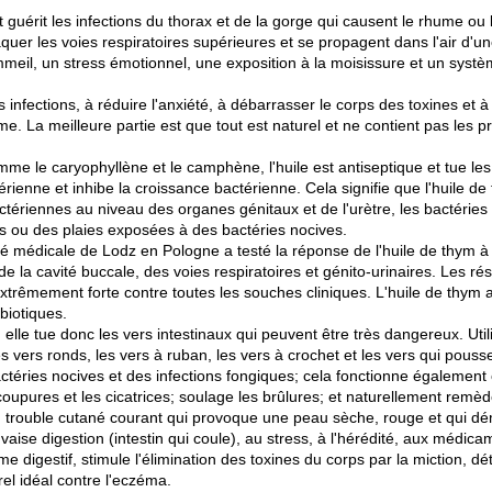
t guérit les infections du thorax et de la gorge qui causent le rhume ou
aquer les voies respiratoires supérieures et se propagent dans l'air d'
meil, un stress émotionnel, une exposition à la moisissure et un systè
es infections, à réduire l'anxiété, à débarrasser le corps des toxines et
ume. La meilleure partie est que tout est naturel et ne contient pas les 
 le caryophyllène et le camphène, l'huile est antiseptique et tue les 
rienne et inhibe la croissance bactérienne. Cela signifie que l'huile de 
 bactériennes au niveau des organes génitaux et de l'urètre, les bactéri
es ou des plaies exposées à des bactéries nocives.
é médicale de Lodz en Pologne a testé la réponse de l'huile de thym à
de la cavité buccale, des voies respiratoires et génito-urinaires. Les r
é extrêmement forte contre toutes les souches cliniques. L'huile de th
biotiques.
 elle tue donc les vers intestinaux qui peuvent être très dangereux. Util
les vers ronds, les vers à ruban, les vers à crochet et les vers qui pouss
actéries nocives et des infections fongiques; cela fonctionne égaleme
es coupures et les cicatrices; soulage les brûlures; et naturellement rem
 trouble cutané courant qui provoque une peau sèche, rouge et qui dé
uvaise digestion (intestin qui coule), au stress, à l'hérédité, aux médic
e digestif, stimule l'élimination des toxines du corps par la miction, déte
rel idéal contre l'eczéma.