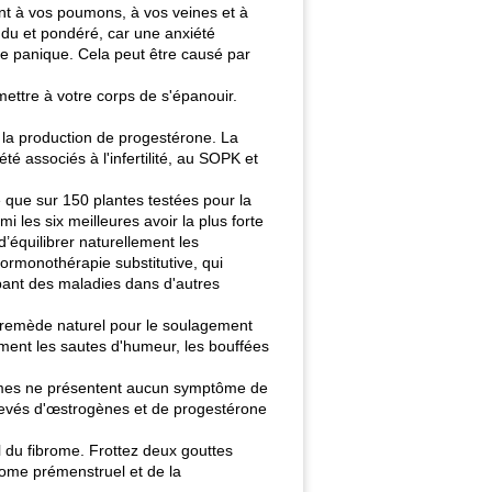
tant à vos poumons, à vos veines et à
endu et pondéré, car une anxiété
de panique. Cela peut être causé par
mettre à votre corps de s'épanouir.
nt la production de progestérone. La
 associés à l'infertilité, au SOPK et
 que sur 150 plantes testées pour la
 les six meilleures avoir la plus forte
d’équilibrer naturellement les
hormonothérapie substitutive, qui
ant des maladies dans d'autres
e remède naturel pour le soulagement
ment les sautes d'humeur, les bouffées
emmes ne présentent aucun symptôme de
levés d'œstrogènes et de progestérone
l du fibrome. Frottez deux gouttes
rome prémenstruel et de la