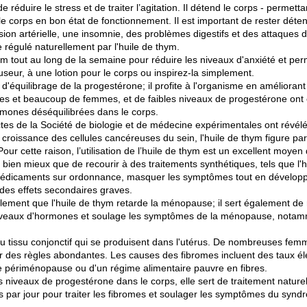
 réduire le stress et de traiter l’agitation. Il détend le corps - permet
r le corps en bon état de fonctionnement. Il est important de rester dét
ion artérielle, une insomnie, des problèmes digestifs et des attaques 
 régulé naturellement par l'huile de thym.
ym tout au long de la semaine pour réduire les niveaux d'anxiété et per
ffuseur, à une lotion pour le corps ou inspirez-la simplement.
s d'équilibrage de la progestérone; il profite à l'organisme en améliora
s et beaucoup de femmes, et de faibles niveaux de progestérone ont été
ormones déséquilibrées dans le corps.
es de la Société de biologie et de médecine expérimentales ont révélé
croissance des cellules cancéreuses du sein, l'huile de thym figure parmi
Pour cette raison, l’utilisation de l’huile de thym est un excellent moyen 
 bien mieux que de recourir à des traitements synthétiques, tels que l'
édicaments sur ordonnance, masquer les symptômes tout en développ
des effets secondaires graves.
alement que l'huile de thym retarde la ménopause; il sert également d
 niveaux d'hormones et soulage les symptômes de la ménopause, notam
du tissu conjonctif qui se produisent dans l'utérus. De nombreuses f
r des règles abondantes. Les causes des fibromes incluent des taux é
de périménopause ou d'un régime alimentaire pauvre en fibres.
 niveaux de progestérone dans le corps, elle sert de traitement nature
s par jour pour traiter les fibromes et soulager les symptômes du synd