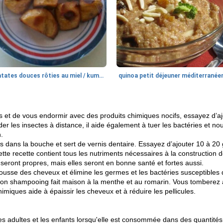
patates douces rôties au miel / kumara
quinoa petit déjeuner méditerranée
ues et de vous endormir avec des produits chimiques nocifs, essayez d’aj
les insectes à distance, il aide également à tuer les bactéries et nou
.
s dans la bouche et sert de vernis dentaire. Essayez d’ajouter 10 à 20
Cette recette contient tous les nutriments nécessaires à la construction
ront propres, mais elles seront en bonne santé et fortes aussi.
pousse des cheveux et élimine les germes et les bactéries susceptibles 
mon shampooing fait maison à la menthe et au romarin. Vous tomberez 
miques aide à épaissir les cheveux et à réduire les pellicules.
es adultes et les enfants lorsqu'elle est consommée dans des quantités 