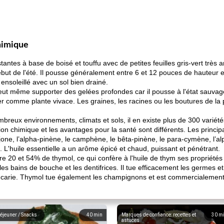
himique
stantes à base de boisé et touffu avec de petites feuilles gris-vert très
ébut de l'été. Il pousse généralement entre 6 et 12 pouces de hauteur 
ensoleillé avec un sol bien drainé.
eut même supporter des gelées profondes car il pousse à l'état sauvag
r comme plante vivace. Les graines, les racines ou les boutures de la p
reux environnements, climats et sols, il en existe plus de 300 variété
ion chimique et les avantages pour la santé sont différents. Les principa
ne, l’alpha-pinène, le camphène, le bêta-pinène, le para-cymène, l’alpha
l. L'huile essentielle a un arôme épicé et chaud, puissant et pénétrant.
re 20 et 54% de thymol, ce qui confère à l'huile de thym ses propriétés a
s bains de bouche et les dentifrices. Il tue efficacement les germes et
la carie. Thymol tue également les champignons et est commercialement 
éjeuner / Snacks
40
min
Marques de confiance: recettes et
30
m
astuces