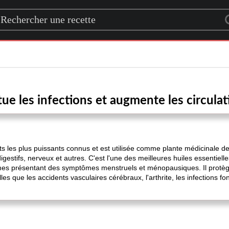
rch for a recipe
tue les infections et augmente les circul
ts les plus puissants connus et est utilisée comme plante médicinale dep
igestifs, nerveux et autres. C'est l'une des meilleures huiles essentiell
mes présentant des symptômes menstruels et ménopausiques. Il protège
es que les accidents vasculaires cérébraux, l'arthrite, les infections fo