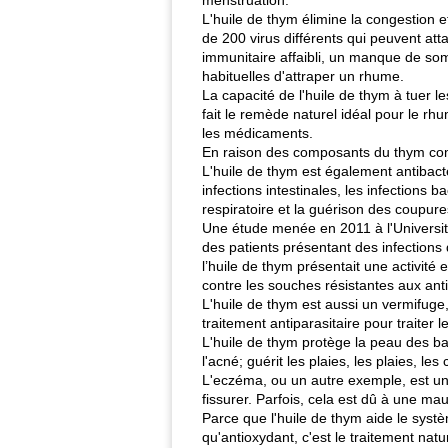
menstruation.
L'huile de thym élimine la congestion e
de 200 virus différents qui peuvent att
immunitaire affaibli, un manque de som
habituelles d'attraper un rhume.
La capacité de l'huile de thym à tuer l
fait le remède naturel idéal pour le rh
les médicaments.
En raison des composants du thym comme
L'huile de thym est également antibacté
infections intestinales, les infections
respiratoire et la guérison des coupur
Une étude menée en 2011 à l'Universit
des patients présentant des infections 
l’huile de thym présentait une activit
contre les souches résistantes aux anti
L'huile de thym est aussi un vermifuge,
traitement antiparasitaire pour traiter 
L'huile de thym protège la peau des b
l'acné; guérit les plaies, les plaies, l
L'eczéma, ou un autre exemple, est un
fissurer. Parfois, cela est dû à une ma
Parce que l'huile de thym aide le systèm
qu'antioxydant, c'est le traitement natu