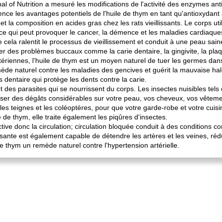
al of Nutrition a mesuré les modifications de l'activité des enzymes anti
nce les avantages potentiels de l'huile de thym en tant qu'antioxydant al
et la composition en acides gras chez les rats vieillissants. Le corps ut
e qui peut provoquer le cancer, la démence et les maladies cardiaq
 cela ralentit le processus de vieillissement et conduit à une peau sain
ter des problèmes buccaux comme la carie dentaire, la gingivite, la pla
tériennes, l’huile de thym est un moyen naturel de tuer les germes dans 
de naturel contre les maladies des gencives et guérit la mauvaise hal
s dentaire qui protège les dents contre la carie.
t des parasites qui se nourrissent du corps. Les insectes nuisibles tels
auser des dégâts considérables sur votre peau, vos cheveux, vos vêtem
es teignes et les coléoptères, pour que votre garde-robe et votre cuisi
de thym, elle traite également les piqûres d'insectes.
ctive donc la circulation; circulation bloquée conduit à des conditions co
sante est également capable de détendre les artères et les veines, rédui
e de thym un remède naturel contre l'hypertension artérielle.