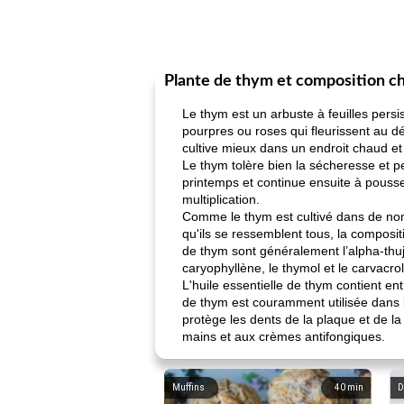
Plante de thym et composition c
Le thym est un arbuste à feuilles persi
pourpres ou roses qui fleurissent au d
cultive mieux dans un endroit chaud et 
Le thym tolère bien la sécheresse et p
printemps et continue ensuite à pousse
multiplication.
Comme le thym est cultivé dans de nomb
qu'ils se ressemblent tous, la composit
de thym sont généralement l’alpha-thujo
caryophyllène, le thymol et le carvacro
L'huile essentielle de thym contient ent
de thym est couramment utilisée dans le
protège les dents de la plaque et de 
mains et aux crèmes antifongiques.
Muffins
40
min
D