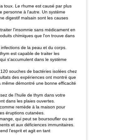
 la toux. Le rhume est causé par plus
une personne à l'autre. Un système
me digestif malsain sont les causes
 à traiter l'insomnie sans médicament en
produits chimiques que l'on trouve dans
infections de la peau et du corps.
thym est capable de traiter les
es qui s'accumulent dans le système
 120 souches de bactéries isolées chez
ésultats des expériences ont montré que
ym a même démontré une bonne efficacité
isez de l’huile de thym dans votre
ent dans les plaies ouvertes.
nt comme remède à la maison pour
èdes éruptions cutanées.
mange, qui peut se boursoufler ou se
aments et aux déficiences immunitaires.
nd l'esprit et agit en tant