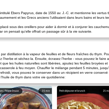
 intitulé Ebers Papyrus, date de 1550 av. J.-C. et mentionne les vertus
baumement et les Grecs anciens l’utilisaient dans leurs bains et leurs te
.
placé sous des oreillers pour aider à dormir et à conjurer les cauchem
car on pensait qu'elle offrait un passage sûr à la vie suivante.
par distillation à la vapeur de feuilles et de fleurs fraîches du thym. Po
 l'herbe et séchez-la. Ensuite, écrasez l'herbe - vous pouvez le faire a
et que les huiles naturelles sont libérées, ajoutez les feuilles broyées 
e casserole à feu moyen. Chauffer le mélange pendant 5 minutes, jusqu
refroidi, vous pouvez le conserver dans un récipient en verre conservé 
 l'huile de thym dans votre vie quotidienne:
am / Patate Douce
35
min
Petit déjeuner et brunch
25
m