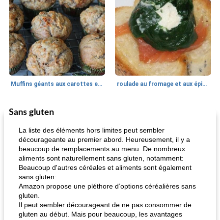
Muffins géants aux carottes et à la banane de Nif
roulade au fromage et aux épinards
Sans gluten
Marques de confiance: recettes et
30
min
Viande et volaille
55
min
astuces
La liste des éléments hors limites peut sembler
décourageante au premier abord. Heureusement, il y a
beaucoup de remplacements au menu. De nombreux
aliments sont naturellement sans gluten, notamment:
Beaucoup d'autres céréales et aliments sont également
sans gluten:
Amazon propose une pléthore d’options céréalières sans
gluten.
Il peut sembler décourageant de ne pas consommer de
fiesta tostadas
le méga's jopp joes
gluten au début. Mais pour beaucoup, les avantages