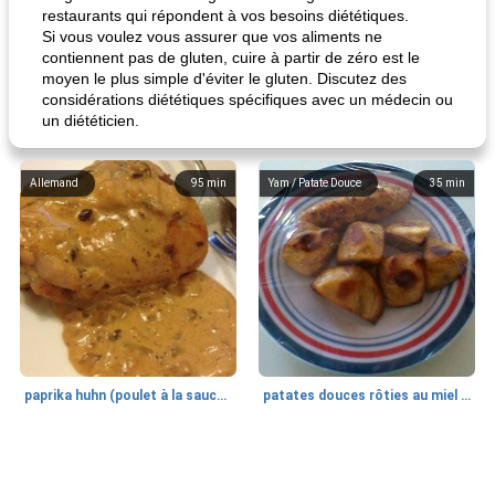
restaurants qui répondent à vos besoins diététiques.
Si vous voulez vous assurer que vos aliments ne
contiennent pas de gluten, cuire à partir de zéro est le
moyen le plus simple d'éviter le gluten. Discutez des
considérations diététiques spécifiques avec un médecin ou
un diététicien.
Allemand
95
min
Yam / Patate Douce
35
min
paprika huhn (poulet à la sauce paprika).
patates douces rôties au miel / kumara
Petit déjeuner et brunch
25
min
Viande et volaille
45
min