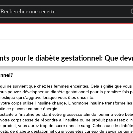
rch for a recipe
ents pour le diabète gestationnel: Que dev
onnel?
 qui ne survient que chez les femmes enceintes. Cela signifie que vous
 Vous pouvez développer un diabète gestationnel pour la première fois
nostiqué qui s'aggrave lorsque vous êtes enceinte.
votre corps utilise l'insuline change. L'hormone insuline transforme 
suite ce glucose comme énergie.
istante à l'insuline pendant votre grossesse afin de fournir à votre bé
otre corps cesse de répondre à l'insuline ou ne produit pas assez d'i
 produit, vous aurez trop de sucre dans le sang. Cela cause le diabète
tic de diabète gestationnel ou si vous êtes curieux de savoir ce qui se