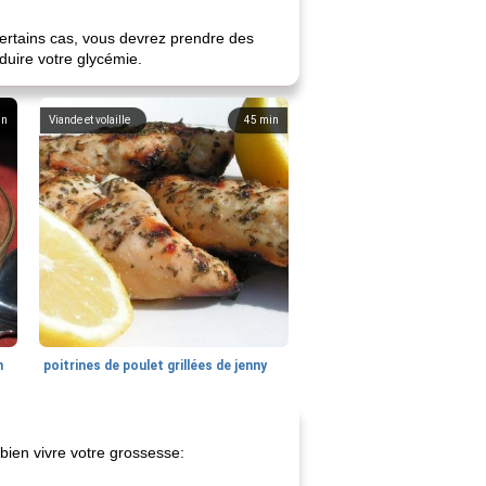
certains cas, vous devrez prendre des
duire votre glycémie.
in
Viande et volaille
45
min
n
poitrines de poulet grillées de jenny
bien vivre votre grossesse: