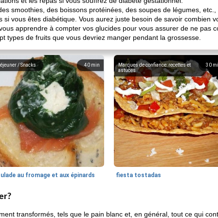
lations et les repas si vous souffrez de diabète gestationnel:
es smoothies, des boissons protéinées, des soupes de légumes, etc.,
s si vous êtes diabétique. Vous aurez juste besoin de savoir combien 
t vous apprendre à compter vos glucides pour vous assurer de ne pas
sept types de fruits que vous devriez manger pendant la grossesse.
éjeuner / Snacks
40
min
Marques de confiance: recettes et
30
m
astuces
oulade au fromage et aux épinards
fiesta tostadas
er?
ment transformés, tels que le pain blanc et, en général, tout ce qui c