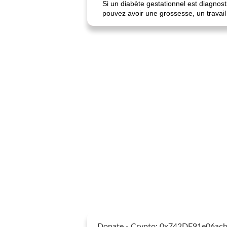
Si un diabète gestationnel est diagnos
pouvez avoir une grossesse, un travai
Donate - Crypto: 0x742DF91e06a