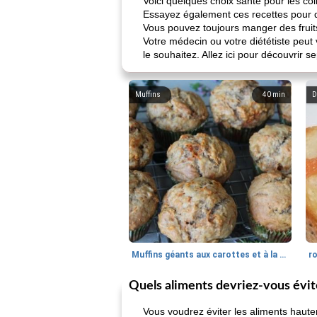
Voici quelques choix santé pour les col
Essayez également ces recettes pour d
Vous pouvez toujours manger des fruit
Votre médecin ou votre diététiste peu
le souhaitez. Allez ici pour découvrir 
Muffins
40
min
D
Muffins géants aux carottes et à la banane de Nif
r
Quels aliments devriez-vous évit
Vous voudrez éviter les aliments haute