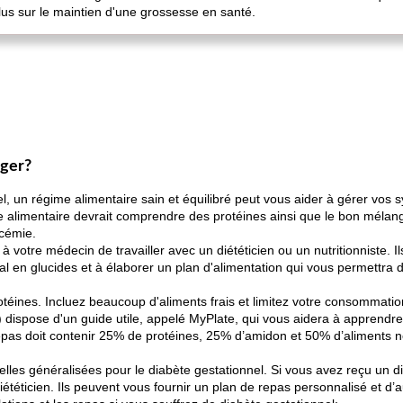
lus sur le maintien d'une grossesse en santé.
nger?
el, un régime alimentaire sain et équilibré peut vous aider à gérer vo
 alimentaire devrait comprendre des protéines ainsi que le bon mélang
ycémie.
 votre médecin de travailler avec un diététicien ou un nutritionniste. Il
al en glucides et à élaborer un plan d'alimentation qui vous permettra 
téines. Incluez beaucoup d'aliments frais et limitez votre consommatio
dispose d'un guide utile, appelé MyPlate, qui vous aidera à apprendre
as doit contenir 25% de protéines, 25% d’amidon et 50% d’aliments n
elles généralisées pour le diabète gestationnel. Si vous avez reçu un d
iététicien. Ils peuvent vous fournir un plan de repas personnalisé et d