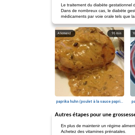
Le traitement du diabète gestationnel
Dans de nombreux cas, le diabète gesta
médicaments par voie orale tels que la
Allemand
95
min
Y
paprika huhn (poulet à la sauce paprika).
Autres étapes pour une grossess
En plus de maintenir un régime alimen
Achetez des vitamines prénatales.