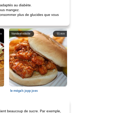
 adaptés au diabète.
vous mangez.
 consommer plus de glucides que vous
in
Viande et volaille
55
min
le méga's jopp joes
ontient beaucoup de sucre. Par exemple,