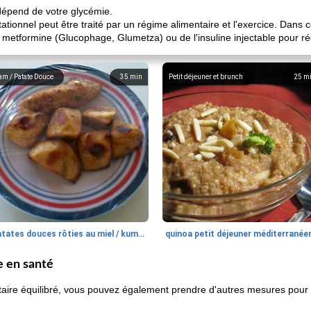
 dépend de votre glycémie.
tionnel peut être traité par un régime alimentaire et l'exercice. Dans 
 metformine (Glucophage, Glumetza) ou de l'insuline injectable pour ré
am / Patate Douce
35
min
Petit déjeuner et brunch
25
m
patates douces rôties au miel / kumara
quinoa petit déjeuner méditerranée
e en santé
taire équilibré, vous pouvez également prendre d'autres mesures pour 