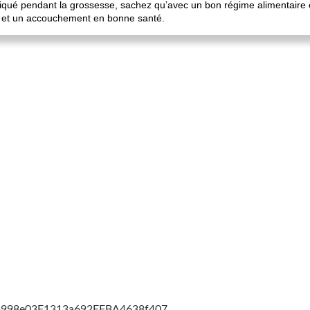
tiqué pendant la grossesse, sachez qu’avec un bon régime alimentaire 
l et un accouchement en bonne santé.
cb998e03F1313a692FFBA4638f407