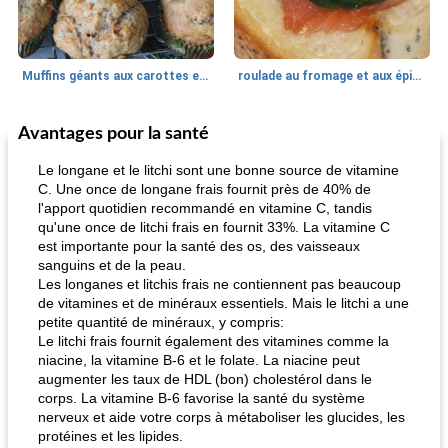
Muffins géants aux carottes et à la banane de Nif
roulade au fromage et aux épinards
Avantages pour la santé
Marques de confiance: recettes et
30
min
Viande et volaille
55
min
astuces
Le longane et le litchi sont une bonne source de vitamine
C. Une once de longane frais fournit près de 40% de
l'apport quotidien recommandé en vitamine C, tandis
qu'une once de litchi frais en fournit 33%. La vitamine C
est importante pour la santé des os, des vaisseaux
sanguins et de la peau.
Les longanes et litchis frais ne contiennent pas beaucoup
de vitamines et de minéraux essentiels. Mais le litchi a une
petite quantité de minéraux, y compris:
fiesta tostadas
le méga's jopp joes
Le litchi frais fournit également des vitamines comme la
niacine, la vitamine B-6 et le folate. La niacine peut
augmenter les taux de HDL (bon) cholestérol dans le
corps. La vitamine B-6 favorise la santé du système
nerveux et aide votre corps à métaboliser les glucides, les
protéines et les lipides.