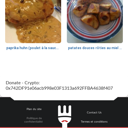
paprika huhn (poulet à la sauce paprika).
patates douces rôties au miel / kumara
Petit déjeuner et brunch
25
min
Viande et volaille
45
min
Donate - Crypto:
0x742DF91e06acb998e03F1313a692FFBA4638f407
Plan du site
Contact Us
Politique de
quinoa petit déjeuner méditerranéen
poitrines de poulet grillées de jenny
confidentialité
Termes et conditions