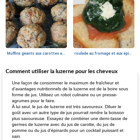
Muffins géants aux carottes et à la banane de Nif
roulade au fromage et aux épinards
Comment utiliser la luzerne pour les cheveux
Marques de confiance: recettes et
30
min
Viande et volaille
55
min
astuces
Une façon de consommer le maximum de fraîcheur et
d'avantages nutritionnels de la luzerne est de la boire sous
forme de jus. Utilisez un robot culinaire ou un presse-
agrumes pour le faire.
À lui seul, le jus de luzerne est très savoureux. Diluer le
goût avec un autre type de jus pourrait rendre la boisson
plus savoureuse. Essayez de combiner une demi-tasse de
germes de luzerne avec du jus de carotte, du jus de
pomme ou du jus d’épinards pour un cocktail puissant et
fiesta tostadas
le méga's jopp joes
sain.