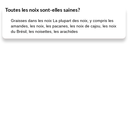
Toutes les noix sont-elles saines?
Marques de confiance: recettes et
30
min
Viande et volaille
55
min
astuces
Graisses dans les noix La plupart des noix, y compris les
amandes, les noix, les pacanes, les noix de cajou, les noix
du Brésil, les noisettes, les arachides
fiesta tostadas
le méga's jopp joes