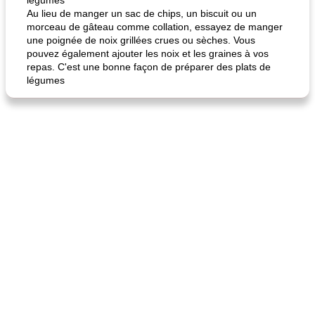
légumes
Au lieu de manger un sac de chips, un biscuit ou un
morceau de gâteau comme collation, essayez de manger
quinoa petit déjeuner méditerranéen
poitrines de poulet grillées de jenny
une poignée de noix grillées crues ou sèches. Vous
pouvez également ajouter les noix et les graines à vos
repas. C'est une bonne façon de préparer des plats de
légumes