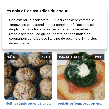
Les noix et les maladies du coeur
Cholestérol Le cholestérol LDL est considéré comme le
«mauvais» cholestérol. Il peut contribuer à l'accumulation
de plaque dans les artères, les amenant à se rétrécir
(athérosclérose), ce qui peut entraîner des maladies
coronariennes telles que l'angine de poitrine et l'infarctus
du myocarde
Muffins
40
min
Déjeuner / Snacks
40
min
Muffins géants aux carottes et à la banane de Nif
roulade au fromage et aux épinards