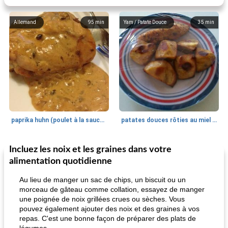
Allemand
95
min
Yam / Patate Douce
35
min
paprika huhn (poulet à la sauce paprika).
patates douces rôties au miel / kumara
Incluez les noix et les graines dans votre
Petit déjeuner et brunch
25
min
Viande et volaille
45
min
alimentation quotidienne
Au lieu de manger un sac de chips, un biscuit ou un
morceau de gâteau comme collation, essayez de manger
une poignée de noix grillées crues ou sèches. Vous
pouvez également ajouter des noix et des graines à vos
repas. C'est une bonne façon de préparer des plats de