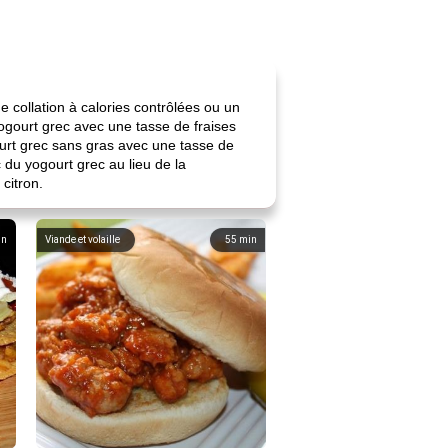
e collation à calories contrôlées ou un
yogourt grec avec une tasse de fraises
ourt grec sans gras avec une tasse de
 du yogourt grec au lieu de la
citron.
in
Viande et volaille
55
min