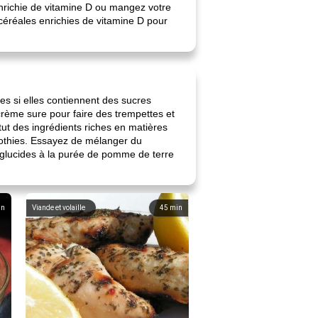
enrichie de vitamine D ou mangez votre
céréales enrichies de vitamine D pour
es si elles contiennent des sucres
crème sure pour faire des trempettes et
tut des ingrédients riches en matières
moothies. Essayez de mélanger du
n glucides à la purée de pomme de terre
in
Viande et volaille
45
min