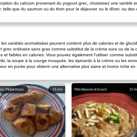
sorption du calcium provenant du yogourt grec, choisissez une variété 
 telle que du saumon ou du thon pour le déjeuner ou le dîner, ou des 
les variétés aromatisées peuvent contenir plus de calories et de glucid
rt grec ordinaire sans gras comme substitut de la crème sure ou de la 
es et faibles en calories. Vous pouvez également l'utiliser comme substi
tziki, la soupe à la courge musquée, les épinards à la crème ou les s
eur en purée pour obtenir une alternative plus saine et moins riche e
am / Patate Douce
35
min
Petit déjeuner et brunch
25
m