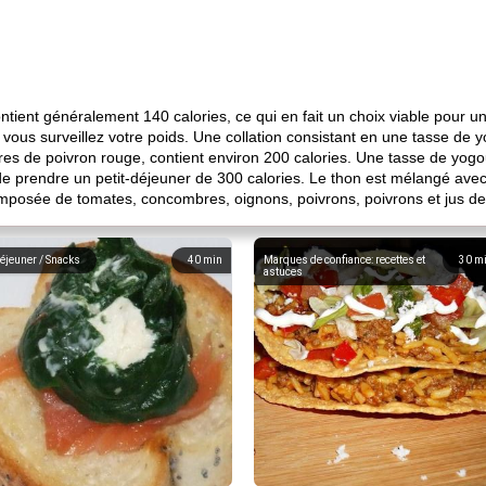
tient généralement 140 calories, ce qui en fait un choix viable pour un
vous surveillez votre poids. Une collation consistant en une tasse de 
res de poivron rouge, contient environ 200 calories. Une tasse de yog
de prendre un petit-déjeuner de 300 calories. Le thon est mélangé avec
posée de tomates, concombres, oignons, poivrons, poivrons et jus de 
éjeuner / Snacks
40
min
Marques de confiance: recettes et
30
m
astuces