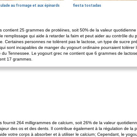
oulade au fromage et aux épinards
fiesta tostadas
 contient 25 grammes de protéines, soit 50% de la valeur quotidienne
de remplissage qui aide à retarder la faim et peut aider au contrôle du 
Certaines personnes ne tolèrent pas le lactose, un type de sucre présent
ui sont incapables de manger du yogourt ordinaire pourraient tolérer le
ité du Tennessee. Le yogourt grec ne contient que 6 grammes de lactose 
tient 17 grammes.
fournit 264 milligrammes de calcium, soit 26% de la valeur quotidienn
eur des os et des dents. Il contribue également à la régulation de la pre
de votre corps à absorber et à utiliser le calcium; Cependant, le yogou