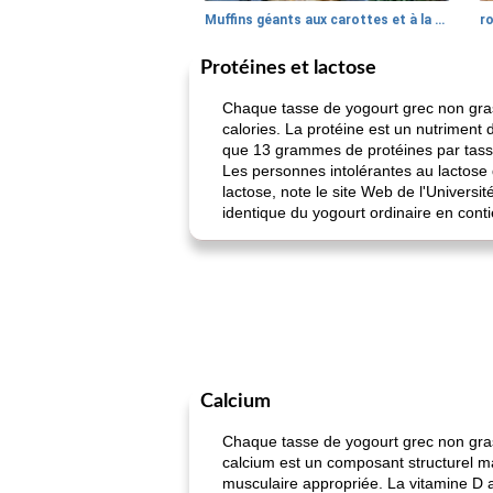
Muffins géants aux carottes et à la banane de Nif
r
Protéines et lactose
Chaque tasse de yogourt grec non gras
calories. La protéine est un nutriment 
que 13 grammes de protéines par tasse. 
Les personnes intolérantes au lactose q
lactose, note le site Web de l'Univers
identique du yogourt ordinaire en con
Calcium
Chaque tasse de yogourt grec non gras 
calcium est un composant structurel maj
musculaire appropriée. La vitamine D ai