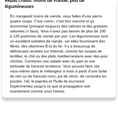
Repas chaud: moins de viande, plus de
Marques de confiance: recettes et
30
min
Viande et volaille
55
min
astuces
légumineuses
En mangeant moins de viande, vous faites d'une pierre
quatre coups. C'est «vert», c'est bon marché et ça
économise (presque toujours) des calories et des graisses
saturées (= faux). Vous n'avez pas besoin de plus de 100
à 120 grammes de viande par jour. Les légumineuses sont
un excellent substitut de viande, car elles fournissent des
fibres, des vitamines B et du fer. Il y a beaucoup de
fiesta tostadas
délicieuses recettes sur Internet, comme les soupes de
le méga's jopp joes
lentilles, le chili ou des plats méditerranéens avec des pois
chiches. Combinez une salade avec du pain et une
tartinade de haricots tendance. Vous pouvez faire ces
vous-même dans le mélangeur à main à partir d'une boîte
de rein ou de haricots noirs, jus de citron, de coriandre en
poudre, l'ail, le paprika et l'huile de tournesol.
Expérimentez jusqu'à ce que la propagation soit
exactement comme vous l'aimez.