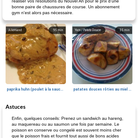
réaliser vos résolutions du Nouvel An pour le prix d'une
bonne paire de chaussures de course. Un abonnement
gym n'est alors pas nécessaire.
Allemand
95
min
Yam / Patate Douce
35
min
paprika huhn (poulet à la sauce paprika).
patates douces rôties au miel / kumara
Astuces
Petit déjeuner et brunch
25
min
Viande et volaille
45
min
Enfin, quelques conseils: Prenez un sandwich au hareng,
au maquereau ou au saumon une fois par semaine. Le
poisson en conserve ou congelé est souvent moins cher
que le poisson frais et fournit tout aussi de bons acides