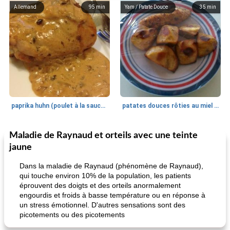
Allemand
95
min
Yam / Patate Douce
35
min
paprika huhn (poulet à la sauce paprika).
patates douces rôties au miel / kumara
Maladie de Raynaud et orteils avec une teinte
Petit déjeuner et brunch
25
min
Viande et volaille
45
min
jaune
Dans la maladie de Raynaud (phénomène de Raynaud),
qui touche environ 10% de la population, les patients
éprouvent des doigts et des orteils anormalement
engourdis et froids à basse température ou en réponse à
un stress émotionnel. D'autres sensations sont des
picotements ou des picotements