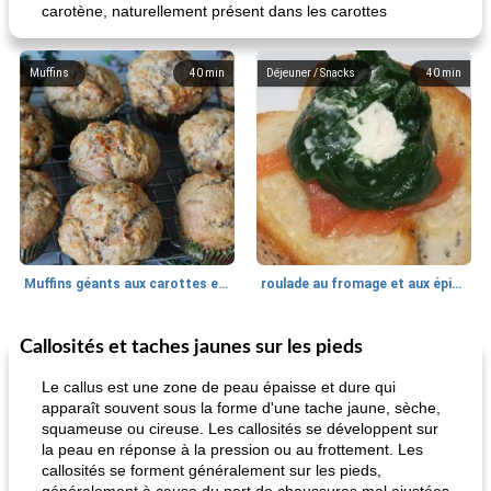
carotène, naturellement présent dans les carottes
Muffins
40
min
Déjeuner / Snacks
40
min
Muffins géants aux carottes et à la banane de Nif
roulade au fromage et aux épinards
Callosités et taches jaunes sur les pieds
Marques de confiance: recettes et
30
min
Viande et volaille
55
min
astuces
Le callus est une zone de peau épaisse et dure qui
apparaît souvent sous la forme d'une tache jaune, sèche,
squameuse ou cireuse. Les callosités se développent sur
la peau en réponse à la pression ou au frottement. Les
callosités se forment généralement sur les pieds,