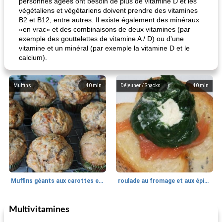
personnes âgées ont besoin de plus de vitamine D et les
végétaliens et végétariens doivent prendre des vitamines
B2 et B12, entre autres. Il existe également des minéraux
«en vrac» et des combinaisons de deux vitamines (par
exemple des gouttelettes de vitamine A / D) ou d'une
vitamine et un minéral (par exemple la vitamine D et le
calcium).
Muffins
40
min
Déjeuner / Snacks
40
min
Muffins géants aux carottes et à la banane de Nif
roulade au fromage et aux épinards
Multivitamines
Marques de confiance: recettes et
30
min
Viande et volaille
55
min
astuces