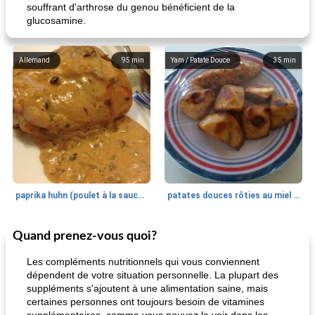
souffrant d'arthrose du genou bénéficient de la
glucosamine.
Allemand
95
min
Yam / Patate Douce
35
min
paprika huhn (poulet à la sauce paprika).
patates douces rôties au miel / kumara
Quand prenez-vous quoi?
Petit déjeuner et brunch
25
min
Viande et volaille
45
min
Les compléments nutritionnels qui vous conviennent
dépendent de votre situation personnelle. La plupart des
suppléments s'ajoutent à une alimentation saine, mais
certaines personnes ont toujours besoin de vitamines