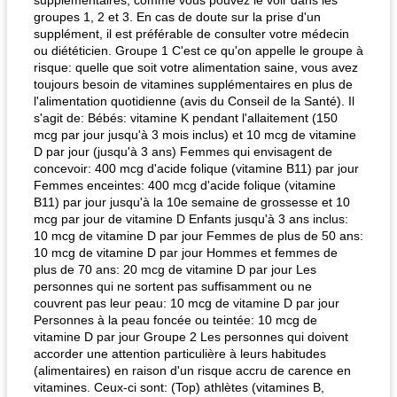
supplémentaires, comme vous pouvez le voir dans les
groupes 1, 2 et 3. En cas de doute sur la prise d'un
supplément, il est préférable de consulter votre médecin
ou diététicien. Groupe 1 C'est ce qu'on appelle le groupe à
risque: quelle que soit votre alimentation saine, vous avez
quinoa petit déjeuner méditerranéen
poitrines de poulet grillées de jenny
toujours besoin de vitamines supplémentaires en plus de
l'alimentation quotidienne (avis du Conseil de la Santé). Il
s'agit de: Bébés: vitamine K pendant l'allaitement (150
mcg par jour jusqu'à 3 mois inclus) et 10 mcg de vitamine
D par jour (jusqu'à 3 ans) Femmes qui envisagent de
concevoir: 400 mcg d'acide folique (vitamine B11) par jour
Femmes enceintes: 400 mcg d'acide folique (vitamine
B11) par jour jusqu'à la 10e semaine de grossesse et 10
mcg par jour de vitamine D Enfants jusqu'à 3 ans inclus:
10 mcg de vitamine D par jour Femmes de plus de 50 ans:
10 mcg de vitamine D par jour Hommes et femmes de
plus de 70 ans: 20 mcg de vitamine D par jour Les
personnes qui ne sortent pas suffisamment ou ne
couvrent pas leur peau: 10 mcg de vitamine D par jour
Personnes à la peau foncée ou teintée: 10 mcg de
vitamine D par jour Groupe 2 Les personnes qui doivent
accorder une attention particulière à leurs habitudes
(alimentaires) en raison d'un risque accru de carence en
vitamines. Ceux-ci sont: (Top) athlètes (vitamines B,