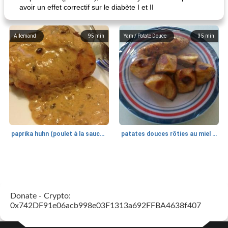
avoir un effet correctif sur le diabète I et II
Allemand
95
min
Yam / Patate Douce
35
min
paprika huhn (poulet à la sauce paprika).
patates douces rôties au miel / kumara
Petit déjeuner et brunch
25
min
Viande et volaille
45
min
Donate - Crypto:
0x742DF91e06acb998e03F1313a692FFBA4638f407