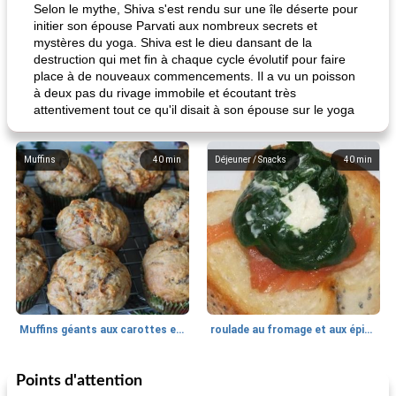
Selon le mythe, Shiva s'est rendu sur une île déserte pour
initier son épouse Parvati aux nombreux secrets et
mystères du yoga. Shiva est le dieu dansant de la
destruction qui met fin à chaque cycle évolutif pour faire
place à de nouveaux commencements. Il a vu un poisson
à deux pas du rivage immobile et écoutant très
attentivement tout ce qu'il disait à son épouse sur le yoga
Muffins
40
min
Déjeuner / Snacks
40
min
Muffins géants aux carottes et à la banane de Nif
roulade au fromage et aux épinards
Points d'attention
Marques de confiance: recettes et
30
min
Viande et volaille
55
min
astuces