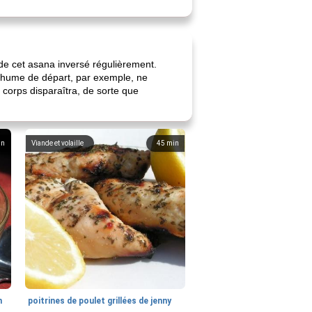
n de cet asana inversé régulièrement.
 rhume de départ, par exemple, ne
corps disparaîtra, de sorte que
in
Viande et volaille
45
min
n
poitrines de poulet grillées de jenny