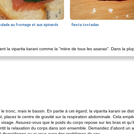
oulade au fromage et aux épinards
fiesta tostadas
nt la viparita karani comme la "mère de tous les asanas". Dans la plu
 tronc, mais le bassin. En partie à cet égard, la viparita karani se di
t, placez le centre de gravité sur la respiration abdominale. Cela emp
 visage. Assurez-vous que le poids du corps repose sur les bras et qu'il 
rantit la relaxation du corps dans son ensemble. Demandez d'abord un a
vité thyroïdienne ou si vous avez des problèmes de cou