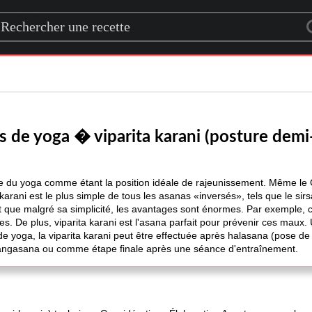
rch for a recipe
s de yoga � viparita karani (posture demi
de du yoga comme étant la position idéale de rajeunissement. Même le 
a karani est le plus simple de tous les asanas «inversés», tels que le si
it que malgré sa simplicité, les avantages sont énormes. Par exemple, c
ces. De plus, viparita karani est l'asana parfait pour prévenir ces mau
de yoga, la viparita karani peut être effectuée après halasana (pose d
rvangasana ou comme étape finale après une séance d'entraînement.