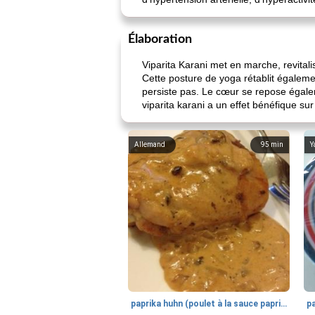
Élaboration
Viparita Karani met en marche, revitali
Cette posture de yoga rétablit égaleme
persiste pas. Le cœur se repose égalem
viparita karani a un effet bénéfique sur
Allemand
95
min
Y
paprika huhn (poulet à la sauce paprika).