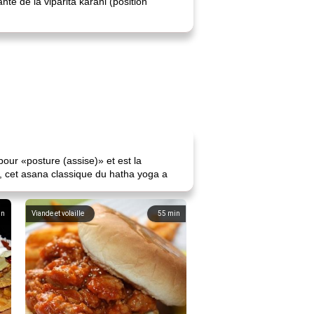
té de la viparita karani (position
 pour «posture (assise)» et est la
n, cet asana classique du hatha yoga a
in
Viande et volaille
55
min