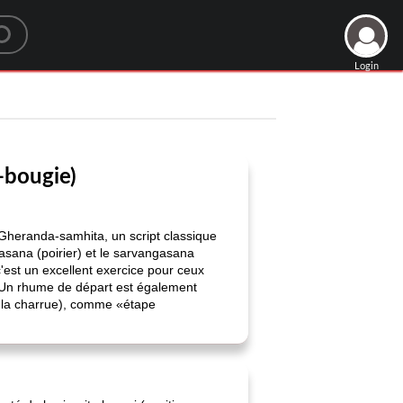
Login
-bougie)
Gheranda-samhita, un script classique
rsasana (poirier) et le sarvangasana
'est un excellent exercice pour ceux
x. Un rhume de départ est également
e la charrue), comme «étape