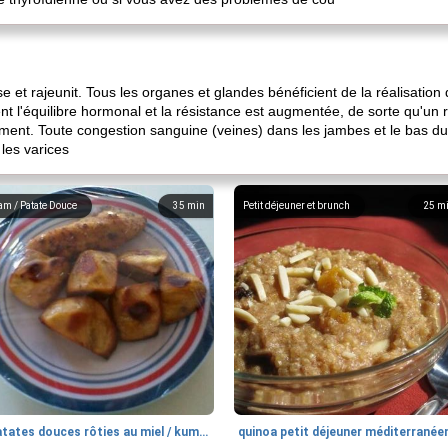
se et rajeunit. Tous les organes et glandes bénéficient de la réalisatio
nt l'équilibre hormonal et la résistance est augmentée, de sorte qu'un
ent. Toute congestion sanguine (veines) dans les jambes et le bas du 
 les varices
am / Patate Douce
35
min
Petit déjeuner et brunch
25
m
patates douces rôties au miel / kumara
quinoa petit déjeuner méditerranée