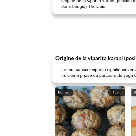
Origine de la viparita karani (position
demi-bougie) Thérapie
Origine de la viparita karani (po
Le mot sanscrit viparita signifie «inver
troisième phase du parcours de yoga oc
Muffins
40
min
D