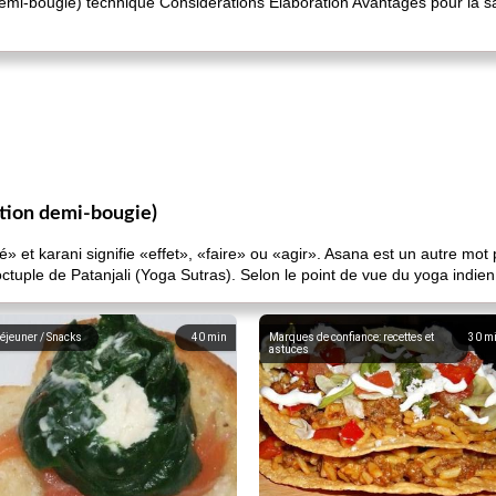
 demi-bougie) technique Considérations Élaboration Avantages pour la san
sition demi-bougie)
sé» et karani signifie «effet», «faire» ou «agir». Asana est un autre mot
tuple de Patanjali (Yoga Sutras). Selon le point de vue du yoga indie
éjeuner / Snacks
40
min
Marques de confiance: recettes et
30
m
astuces