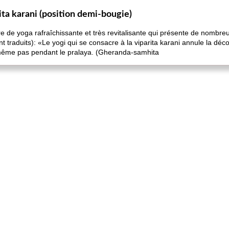
rita karani (position demi-bougie)
re de yoga rafraîchissante et très revitalisante qui présente de nomb
t traduits): «Le yogi qui se consacre à la viparita karani annule la dé
 même pas pendant le pralaya. (Gheranda-samhita