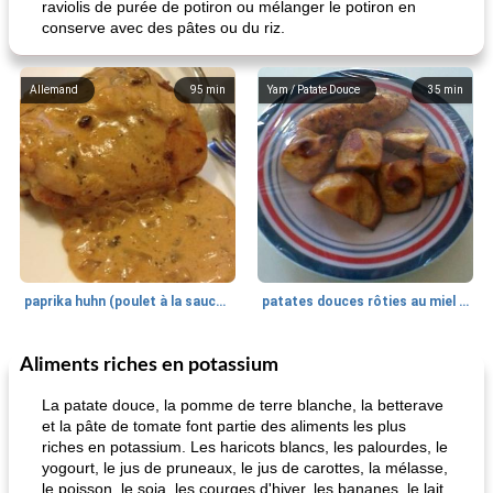
raviolis de purée de potiron ou mélanger le potiron en
conserve avec des pâtes ou du riz.
Allemand
95
min
Yam / Patate Douce
35
min
paprika huhn (poulet à la sauce paprika).
patates douces rôties au miel / kumara
Aliments riches en potassium
Petit déjeuner et brunch
25
min
Viande et volaille
45
min
La patate douce, la pomme de terre blanche, la betterave
et la pâte de tomate font partie des aliments les plus
riches en potassium. Les haricots blancs, les palourdes, le
yogourt, le jus de pruneaux, le jus de carottes, la mélasse,
le poisson, le soja, les courges d'hiver, les bananes, le lait,