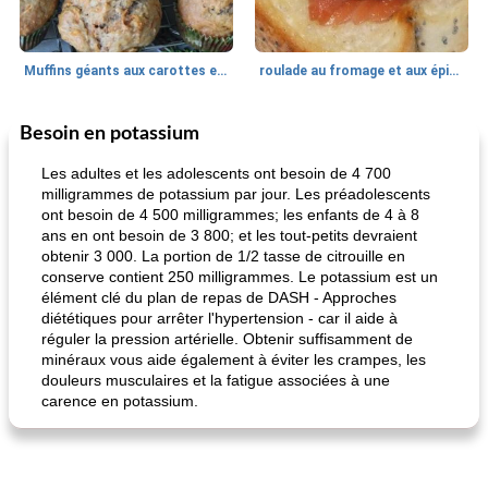
Muffins géants aux carottes et à la banane de Nif
roulade au fromage et aux épinards
Besoin en potassium
Marques de confiance: recettes et
30
min
Viande et volaille
55
min
astuces
Les adultes et les adolescents ont besoin de 4 700
milligrammes de potassium par jour. Les préadolescents
ont besoin de 4 500 milligrammes; les enfants de 4 à 8
ans en ont besoin de 3 800; et les tout-petits devraient
obtenir 3 000. La portion de 1/2 tasse de citrouille en
conserve contient 250 milligrammes. Le potassium est un
élément clé du plan de repas de DASH - Approches
diététiques pour arrêter l'hypertension - car il aide à
réguler la pression artérielle. Obtenir suffisamment de
fiesta tostadas
le méga's jopp joes
minéraux vous aide également à éviter les crampes, les
douleurs musculaires et la fatigue associées à une
carence en potassium.