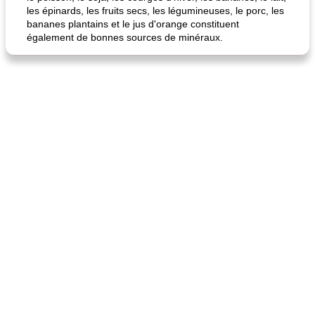
les épinards, les fruits secs, les légumineuses, le porc, les
bananes plantains et le jus d'orange constituent
également de bonnes sources de minéraux.
quinoa petit déjeuner méditerranéen
poitrines de poulet grillées de jenny