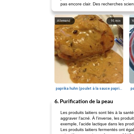
pas encore clair. Des recherches scien
Allemand
95
min
Y
paprika huhn (poulet à la sauce paprika).
6. Purification de la peau
Les produits laitiers sont liés à la sa
aggraver l'acné. À l'inverse, les produi
exemple, l'acide lactique dans les produ
Les produits laitiers fermentés ont égal