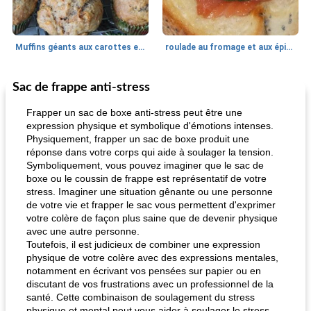
Muffins géants aux carottes et à la banane de Nif
roulade au fromage et aux épinards
Sac de frappe anti-stress
Marques de confiance: recettes et
30
min
Viande et volaille
55
min
astuces
Frapper un sac de boxe anti-stress peut être une
expression physique et symbolique d'émotions intenses.
Physiquement, frapper un sac de boxe produit une
réponse dans votre corps qui aide à soulager la tension.
Symboliquement, vous pouvez imaginer que le sac de
boxe ou le coussin de frappe est représentatif de votre
stress. Imaginer une situation gênante ou une personne
de votre vie et frapper le sac vous permettent d'exprimer
votre colère de façon plus saine que de devenir physique
fiesta tostadas
le méga's jopp joes
avec une autre personne.
Toutefois, il est judicieux de combiner une expression
physique de votre colère avec des expressions mentales,
notamment en écrivant vos pensées sur papier ou en
discutant de vos frustrations avec un professionnel de la
santé. Cette combinaison de soulagement du stress
physique et mental peut vous aider à soulager le stress