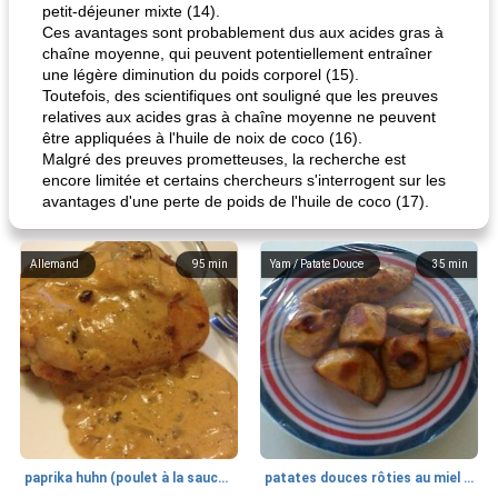
petit-déjeuner mixte (14).
Ces avantages sont probablement dus aux acides gras à
chaîne moyenne, qui peuvent potentiellement entraîner
une légère diminution du poids corporel (15).
Toutefois, des scientifiques ont souligné que les preuves
relatives aux acides gras à chaîne moyenne ne peuvent
être appliquées à l'huile de noix de coco (16).
Malgré des preuves prometteuses, la recherche est
encore limitée et certains chercheurs s'interrogent sur les
avantages d'une perte de poids de l'huile de coco (17).
Allemand
95
min
Yam / Patate Douce
35
min
paprika huhn (poulet à la sauce paprika).
patates douces rôties au miel / kumara