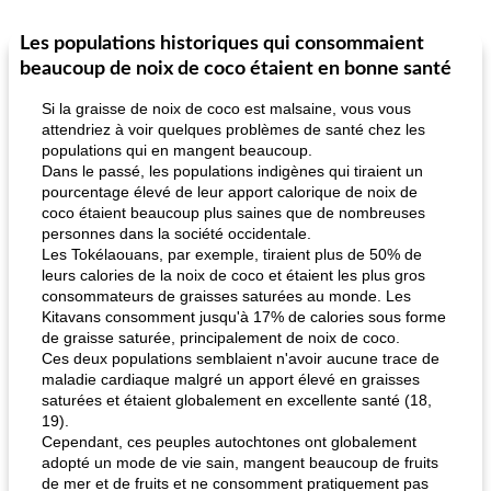
Les populations historiques qui consommaient
Petit déjeuner et brunch
25
min
Viande et volaille
45
min
beaucoup de noix de coco étaient en bonne santé
Si la graisse de noix de coco est malsaine, vous vous
attendriez à voir quelques problèmes de santé chez les
populations qui en mangent beaucoup.
Dans le passé, les populations indigènes qui tiraient un
pourcentage élevé de leur apport calorique de noix de
coco étaient beaucoup plus saines que de nombreuses
personnes dans la société occidentale.
Les Tokélaouans, par exemple, tiraient plus de 50% de
quinoa petit déjeuner méditerranéen
poitrines de poulet grillées de jenny
leurs calories de la noix de coco et étaient les plus gros
consommateurs de graisses saturées au monde. Les
Kitavans consomment jusqu'à 17% de calories sous forme
de graisse saturée, principalement de noix de coco.
Ces deux populations semblaient n'avoir aucune trace de
maladie cardiaque malgré un apport élevé en graisses
saturées et étaient globalement en excellente santé (18,
19).
Cependant, ces peuples autochtones ont globalement
adopté un mode de vie sain, mangent beaucoup de fruits
de mer et de fruits et ne consomment pratiquement pas