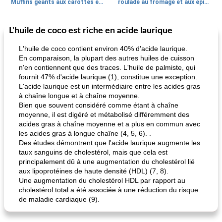
Muffins géants aux carottes et à la banane de Nif
roulade au fromage et aux épinards
L'huile de coco est riche en acide laurique
Marques de confiance: recettes et
30
min
Viande et volaille
55
min
astuces
L'huile de coco contient environ 40% d'acide laurique.
En comparaison, la plupart des autres huiles de cuisson
n'en contiennent que des traces. L'huile de palmiste, qui
fournit 47% d'acide laurique (1), constitue une exception.
L'acide laurique est un intermédiaire entre les acides gras
à chaîne longue et à chaîne moyenne.
Bien que souvent considéré comme étant à chaîne
moyenne, il est digéré et métabolisé différemment des
acides gras à chaîne moyenne et a plus en commun avec
fiesta tostadas
le méga's jopp joes
les acides gras à longue chaîne (4, 5, 6). .
Des études démontrent que l'acide laurique augmente les
taux sanguins de cholestérol, mais que cela est
principalement dû à une augmentation du cholestérol lié
aux lipoprotéines de haute densité (HDL) (7, 8).
Une augmentation du cholestérol HDL par rapport au
cholestérol total a été associée à une réduction du risque
de maladie cardiaque (9).