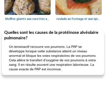
Muffins géants aux carottes et à la banane de Nif
roulade au fromage et aux épinards
Quelles sont les causes de la protéinose alvéolaire
Marques de confiance: recettes et
30
min
Viande et volaille
55
min
astuces
pulmonaire?
Un tensioactif recouvre vos poumons. La PAP se
développe lorsque cette substance atteint un niveau
anormal et bloque les voies respiratoires de vos poumons.
Cela altère le transfert d'oxygène de vos poumons à votre
sang. Il en résulte souvent une respiration laborieuse. La
cause exacte de PAP est inconnue.
fiesta tostadas
le méga's jopp joes