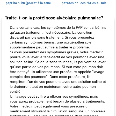
paprika huhn (poulet à la sauce paprika).
patates douces rôties au miel / kumara
Traite-t-on la protéinose alvéolaire pulmonaire?
Petit déjeuner et brunch
25
min
Viande et volaille
45
min
Dans certains cas, les symptômes de la PAP sont si bénins
qu'aucun traitement n'est nécessaire. La condition
disparaît parfois sans traitement. Si vous présentez
certains symptômes bénins, une oxygénothérapie
supplémentaire peut suffire à traiter le problème.
Si vous présentez des symptômes graves, votre médecin
pourra vous laver le tensioactif de vos poumons avec une
solution saline. Selon la zone touchée, ils peuvent ne laver
qu'une partie de vos poumons. Si tout votre poumon doit
quinoa petit déjeuner méditerranéen
poitrines de poulet grillées de jenny
être nettoyé, ils utiliseront une procédure appelée "lavage
complet des poumons". Dans cette procédure, ils
rempliront l'un de vos poumons avec une solution saline et
le draineront tout en maintenant votre autre poumon
ventilé.
Un lavage peut suffire à effacer vos symptômes, mais
vous aurez probablement besoin de plusieurs traitements.
Votre médecin peut également vous prescrire un
médicament stimulant la circulation sanguine, un nouveau