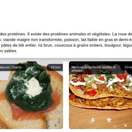
es protéines. Il existe des protéines animales et végétales. La roue de
: viande maigre non transformée, poisson, lait faible en gras et demi-
, pâtes de blé entier, riz brun, couscous à grains entiers, boulgour, l
non salées.
éjeuner / Snacks
40
min
Marques de confiance: recettes et
30
m
astuces