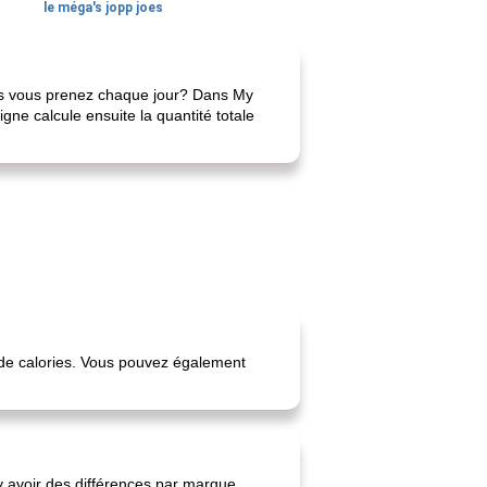
le méga's jopp joes
nes vous prenez chaque jour? Dans My
ne calcule ensuite la quantité totale
r de calories. Vous pouvez également
 y avoir des différences par marque.