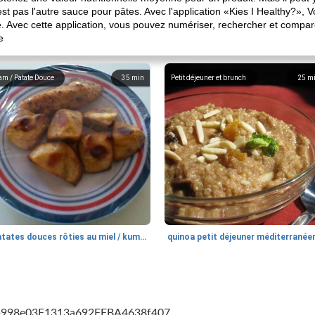
t pas l'autre sauce pour pâtes. Avec l'application «Kies I Healthy?», V
e. Avec cette application, vous pouvez numériser, rechercher et compare
e
am / Patate Douce
35
min
Petit déjeuner et brunch
25
m
patates douces rôties au miel / kumara
quinoa petit déjeuner méditerranée
cb998e03F1313a692FFBA4638f407