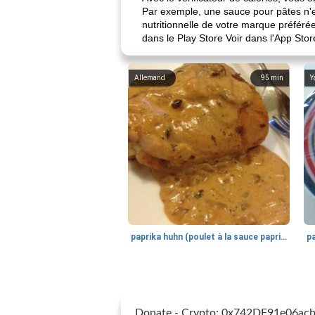
Par exemple, une sauce pour pâtes n'es
nutritionnelle de votre marque préféré
dans le Play Store Voir dans l'App Stor
Allemand
95
min
Y
paprika huhn (poulet à la sauce paprika).
Donate - Crypto: 0x742DF91e06a