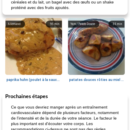
céréales et du lait, un bagel avec des œufs ou un shake
protéiné avec des fruits ajoutés.
Allemand
95
min
Yam / Patate Douce
35
min
paprika huhn (poulet à la sauce paprika).
patates douces rôties au miel / kumara
Prochaines étapes
Petit déjeuner et brunch
25
min
Viande et volaille
45
min
Ce que vous devriez manger après un entraînement
cardiovasculaire dépend de plusieurs facteurs, notamment
de l'intensité et de la durée de votre séance. Le facteur le
plus important est d'écouter votre corps. Les
recommandations ci-dessus ne sont pas des règles