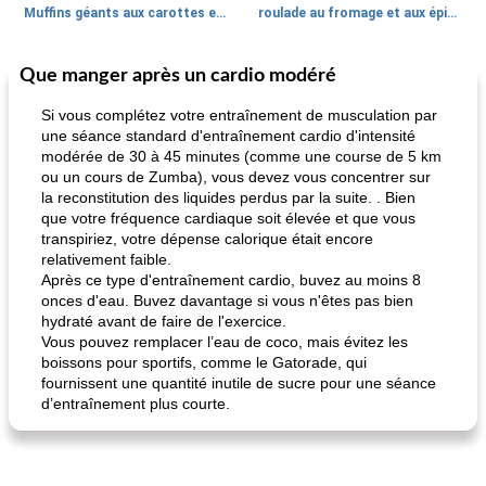
Muffins géants aux carottes et à la banane de Nif
roulade au fromage et aux épinards
Que manger après un cardio modéré
Marques de confiance: recettes et
30
min
Viande et volaille
55
min
astuces
Si vous complétez votre entraînement de musculation par
une séance standard d'entraînement cardio d'intensité
modérée de 30 à 45 minutes (comme une course de 5 km
ou un cours de Zumba), vous devez vous concentrer sur
la reconstitution des liquides perdus par la suite. . Bien
que votre fréquence cardiaque soit élevée et que vous
transpiriez, votre dépense calorique était encore
relativement faible.
Après ce type d'entraînement cardio, buvez au moins 8
fiesta tostadas
le méga's jopp joes
onces d'eau. Buvez davantage si vous n'êtes pas bien
hydraté avant de faire de l'exercice.
Vous pouvez remplacer l’eau de coco, mais évitez les
boissons pour sportifs, comme le Gatorade, qui
fournissent une quantité inutile de sucre pour une séance
d’entraînement plus courte.