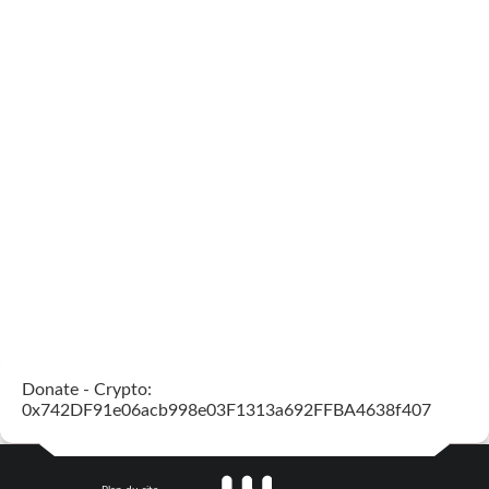
Donate - Crypto:
0x742DF91e06acb998e03F1313a692FFBA4638f407