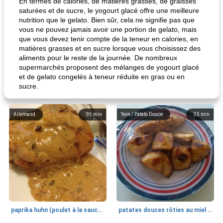
En termes de calories, de matières grasses, de graisses
saturées et de sucre, le yogourt glacé offre une meilleure
nutrition que le gelato. Bien sûr, cela ne signifie pas que
vous ne pouvez jamais avoir une portion de gelato, mais
que vous devez tenir compte de la teneur en calories, en
matières grasses et en sucre lorsque vous choisissez des
aliments pour le reste de la journée. De nombreux
supermarchés proposent des mélanges de yogourt glacé
et de gelato congelés à teneur réduite en gras ou en
sucre.
Allemand
95
min
Yam / Patate Douce
35
min
paprika huhn (poulet à la sauce paprika).
patates douces rôties au miel / kumara