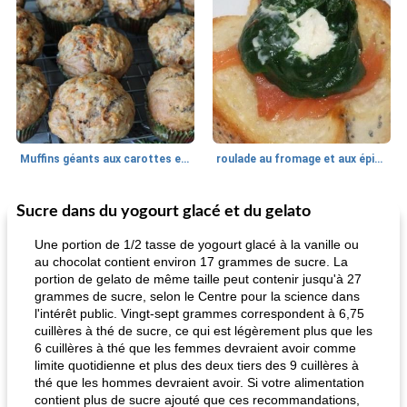
Muffins géants aux carottes et à la banane de Nif
roulade au fromage et aux épinards
Sucre dans du yogourt glacé et du gelato
Marques de confiance: recettes et
30
min
Viande et volaille
55
min
astuces
Une portion de 1/2 tasse de yogourt glacé à la vanille ou
au chocolat contient environ 17 grammes de sucre. La
portion de gelato de même taille peut contenir jusqu'à 27
grammes de sucre, selon le Centre pour la science dans
l'intérêt public. Vingt-sept grammes correspondent à 6,75
cuillères à thé de sucre, ce qui est légèrement plus que les
6 cuillères à thé que les femmes devraient avoir comme
limite quotidienne et plus des deux tiers des 9 cuillères à
thé que les hommes devraient avoir. Si votre alimentation
fiesta tostadas
le méga's jopp joes
contient plus de sucre ajouté que ces recommandations,