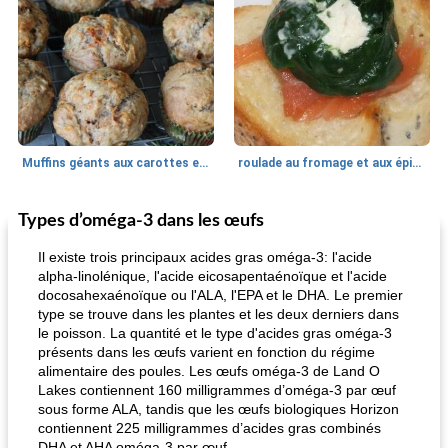
Muffins géants aux carottes et à la banane de Nif
roulade au fromage et aux épinards
Types d’oméga-3 dans les œufs
Marques de confiance: recettes et
30
min
Viande et volaille
55
min
astuces
Il existe trois principaux acides gras oméga-3: l'acide
alpha-linolénique, l'acide eicosapentaénoïque et l'acide
docosahexaénoïque ou l'ALA, l'EPA et le DHA. Le premier
type se trouve dans les plantes et les deux derniers dans
le poisson. La quantité et le type d'acides gras oméga-3
présents dans les œufs varient en fonction du régime
alimentaire des poules. Les œufs oméga-3 de Land O
Lakes contiennent 160 milligrammes d’oméga-3 par œuf
sous forme ALA, tandis que les œufs biologiques Horizon
fiesta tostadas
le méga's jopp joes
contiennent 225 milligrammes d’acides gras combinés
DHA et AHA oméga-3 par œuf.