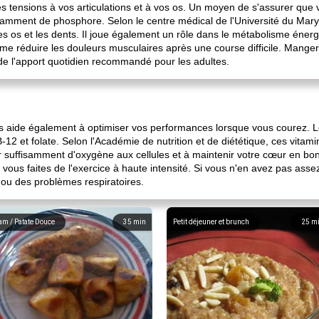
s tensions à vos articulations et à vos os. Un moyen de s'assurer que 
amment de phosphore. Selon le centre médical de l'Université du Mary
s os et les dents. Il joue également un rôle dans le métabolisme énergét
e réduire les douleurs musculaires après une course difficile. Mange
e l'apport quotidien recommandé pour les adultes.
us aide également à optimiser vos performances lorsque vous courez. L
-12 et folate. Selon l'Académie de nutrition et de diététique, ces vitami
r suffisamment d'oxygène aux cellules et à maintenir votre cœur en bo
us faites de l'exercice à haute intensité. Si vous n'en avez pas asse
e ou des problèmes respiratoires.
am / Patate Douce
35
min
Petit déjeuner et brunch
25
m