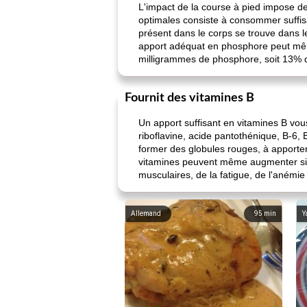
L'impact de la course à pied impose de
optimales consiste à consommer suffis
présent dans le corps se trouve dans le
apport adéquat en phosphore peut mêm
milligrammes de phosphore, soit 13% d
Fournit des vitamines B
Un apport suffisant en vitamines B vo
riboflavine, acide pantothénique, B-6, B
former des globules rouges, à apporte
vitamines peuvent même augmenter si vo
musculaires, de la fatigue, de l'anémi
Allemand
95
min
Y