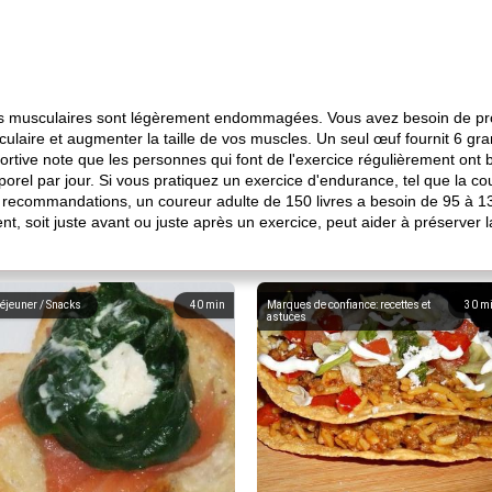
es musculaires sont légèrement endommagées. Vous avez besoin de prot
culaire et augmenter la taille de vos muscles. Un seul œuf fournit 6 g
sportive note que les personnes qui font de l'exercice régulièrement on
orel par jour. Si vous pratiquez un exercice d'endurance, tel que la co
s recommandations, un coureur adulte de 150 livres a besoin de 95 à 1
soit juste avant ou juste après un exercice, peut aider à préserver l
éjeuner / Snacks
40
min
Marques de confiance: recettes et
30
m
astuces