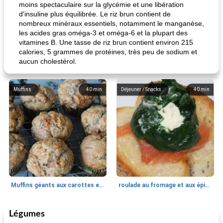
moins spectaculaire sur la glycémie et une libération
d'insuline plus équilibrée. Le riz brun contient de
nombreux minéraux essentiels, notamment le manganèse,
les acides gras oméga-3 et oméga-6 et la plupart des
vitamines B. Une tasse de riz brun contient environ 215
calories, 5 grammes de protéines, très peu de sodium et
aucun cholestérol.
Muffins
40
min
Déjeuner / Snacks
40
min
Muffins géants aux carottes et à la banane de Nif
roulade au fromage et aux épinards
Légumes
Marques de confiance: recettes et
30
min
Viande et volaille
55
min
astuces