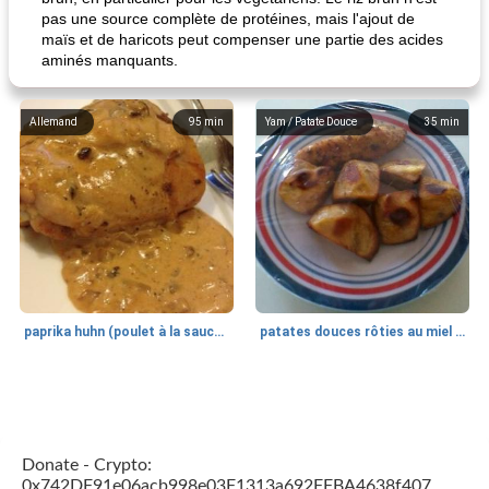
pas une source complète de protéines, mais l'ajout de
maïs et de haricots peut compenser une partie des acides
aminés manquants.
Allemand
95
min
Yam / Patate Douce
35
min
paprika huhn (poulet à la sauce paprika).
patates douces rôties au miel / kumara
Petit déjeuner et brunch
25
min
Viande et volaille
45
min
Donate - Crypto:
0x742DF91e06acb998e03F1313a692FFBA4638f407