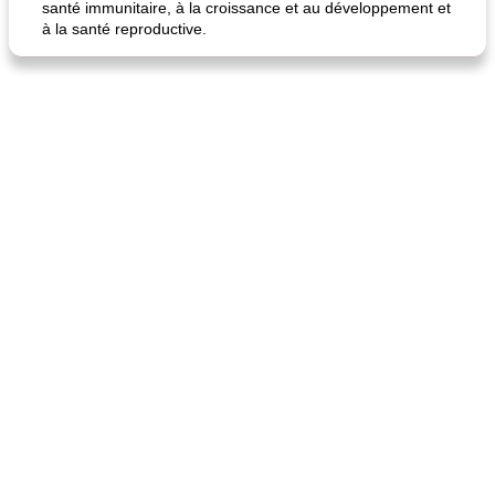
santé immunitaire, à la croissance et au développement et
à la santé reproductive.
quinoa petit déjeuner méditerranéen
poitrines de poulet grillées de jenny