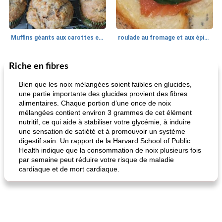
Muffins géants aux carottes et à la banane de Nif
roulade au fromage et aux épinards
Riche en fibres
Marques de confiance: recettes et
30
min
Viande et volaille
55
min
astuces
Bien que les noix mélangées soient faibles en glucides,
une partie importante des glucides provient des fibres
alimentaires. Chaque portion d’une once de noix
mélangées contient environ 3 grammes de cet élément
nutritif, ce qui aide à stabiliser votre glycémie, à induire
une sensation de satiété et à promouvoir un système
digestif sain. Un rapport de la Harvard School of Public
Health indique que la consommation de noix plusieurs fois
par semaine peut réduire votre risque de maladie
fiesta tostadas
le méga's jopp joes
cardiaque et de mort cardiaque.