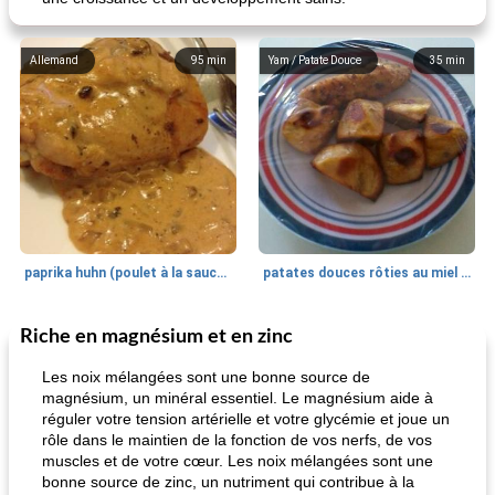
Allemand
95
min
Yam / Patate Douce
35
min
paprika huhn (poulet à la sauce paprika).
patates douces rôties au miel / kumara
Riche en magnésium et en zinc
Petit déjeuner et brunch
25
min
Viande et volaille
45
min
Les noix mélangées sont une bonne source de
magnésium, un minéral essentiel. Le magnésium aide à
réguler votre tension artérielle et votre glycémie et joue un
rôle dans le maintien de la fonction de vos nerfs, de vos
muscles et de votre cœur. Les noix mélangées sont une
bonne source de zinc, un nutriment qui contribue à la