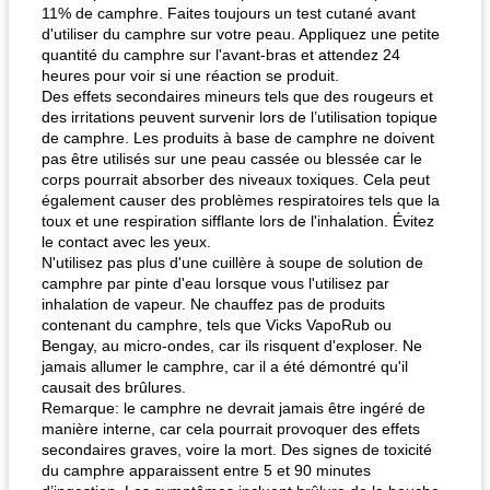
11% de camphre. Faites toujours un test cutané avant
d'utiliser du camphre sur votre peau. Appliquez une petite
quantité du camphre sur l'avant-bras et attendez 24
heures pour voir si une réaction se produit.
fiesta tostadas
le méga's jopp joes
Des effets secondaires mineurs tels que des rougeurs et
des irritations peuvent survenir lors de l’utilisation topique
de camphre. Les produits à base de camphre ne doivent
pas être utilisés sur une peau cassée ou blessée car le
corps pourrait absorber des niveaux toxiques. Cela peut
également causer des problèmes respiratoires tels que la
toux et une respiration sifflante lors de l'inhalation. Évitez
le contact avec les yeux.
N'utilisez pas plus d'une cuillère à soupe de solution de
camphre par pinte d'eau lorsque vous l'utilisez par
inhalation de vapeur. Ne chauffez pas de produits
contenant du camphre, tels que Vicks VapoRub ou
Bengay, au micro-ondes, car ils risquent d'exploser. Ne
jamais allumer le camphre, car il a été démontré qu'il
causait des brûlures.
Remarque: le camphre ne devrait jamais être ingéré de
manière interne, car cela pourrait provoquer des effets
secondaires graves, voire la mort. Des signes de toxicité
du camphre apparaissent entre 5 et 90 minutes