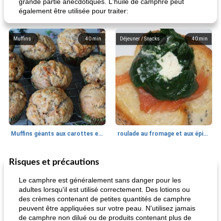
grande partie anecdotiques. L'huile de camphre peut
également être utilisée pour traiter:
Muffins
40
min
Déjeuner / Snacks
40
min
Muffins géants aux carottes et à la banane de Nif
roulade au fromage et aux épinards
Risques et précautions
Marques de confiance: recettes et
30
min
Viande et volaille
55
min
astuces
Le camphre est généralement sans danger pour les
adultes lorsqu'il est utilisé correctement. Des lotions ou
des crèmes contenant de petites quantités de camphre
peuvent être appliquées sur votre peau. N'utilisez jamais
de camphre non dilué ou de produits contenant plus de