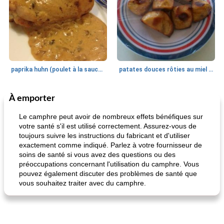
paprika huhn (poulet à la sauce paprika).
patates douces rôties au miel / kumara
À emporter
Petit déjeuner et brunch
25
min
Viande et volaille
45
min
Le camphre peut avoir de nombreux effets bénéfiques sur
votre santé s'il est utilisé correctement. Assurez-vous de
toujours suivre les instructions du fabricant et d'utiliser
exactement comme indiqué. Parlez à votre fournisseur de
soins de santé si vous avez des questions ou des
préoccupations concernant l'utilisation du camphre. Vous
pouvez également discuter des problèmes de santé que
vous souhaitez traiter avec du camphre.
quinoa petit déjeuner méditerranéen
poitrines de poulet grillées de jenny