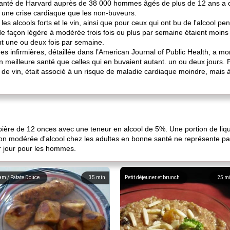
a santé de Harvard auprès de 38 000 hommes âgés de plus de 12 ans a
 une crise cardiaque que les non-buveurs.
 les alcools forts et le vin, ainsi que pour ceux qui ont bu de l'alcool p
e façon légère à modérée trois fois ou plus par semaine étaient moins 
t une ou deux fois par semaine.
des infirmières, détaillée dans l’American Journal of Public Health, a 
n meilleure santé que celles qui en buvaient autant. un ou deux jours. 
ou de vin, était associé à un risque de maladie cardiaque moindre, mais
ère de 12 onces avec une teneur en alcool de 5%. Une portion de liqu
n modérée d'alcool chez les adultes en bonne santé ne représente pas 
r jour pour les hommes.
am / Patate Douce
35
min
Petit déjeuner et brunch
25
m