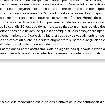
érer comme des médicaments anticancéreux. Dans la bière, les antioxy
blon. Les antioxydants contenus dans la bière ont des effets bénéfiques
ritueux et vins contiennent de l'éthanol. C’est cette forme d’alcool qui p
de consommer sa boisson pour adulte avec modération. Hormis de petites
pour la santé. Il ne s'agit donc pas vraiment de bière contre alcool ou
de l'alcool distillé, est que de nombreux spiritueux n'ont pas de glucides
tiennent pas de glucides, ce qui est bénéfique si vous essayez d'empê
alement inférieure à celle de la bière si vous suivez vos aliments et vo
es épices et du sucre, et le sucre augmentera le nombre de glucides et
cré, absorbe plus de calories et de glucides.
 la santé est sa santé cardiaque. Cela ne signifie pas que vous devrie
eure chose à faire est de discuter honnêtement de toute consommation 
prises que la modération est la clé des bienfaits de la consommation d’a