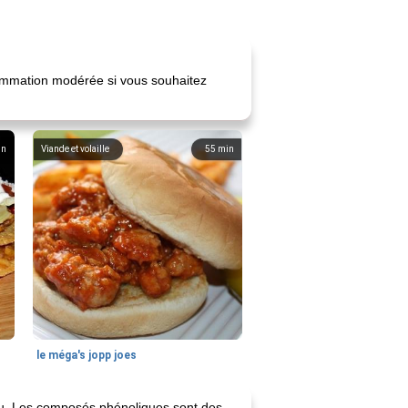
sommation modérée si vous souhaitez
in
Viande et volaille
55
min
le méga's jopp joes
jeu. Les composés phénoliques sont des