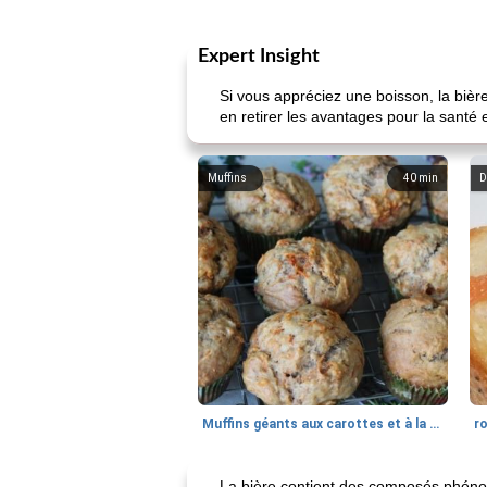
Expert Insight
Si vous appréciez une boisson, la biè
en retirer les avantages pour la santé
Muffins
40
min
D
Muffins géants aux carottes et à la banane de Nif
r
La bière contient des composés phénoli