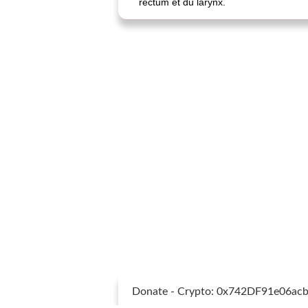
rectum et du larynx.
Donate - Crypto: 0x742DF91e06a