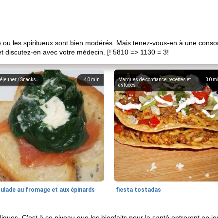
re ou les spiritueux sont bien modérés. Mais tenez-vous-en à une con
 et discutez-en avec votre médecin. [! 5810 => 1130 = 3!
éjeuner / Snacks
40
min
Marques de confiance: recettes et
30
m
astuces
oulade au fromage et aux épinards
fiesta tostadas
ques. C'est à ce niveau que les bienfaits pour la santé entreront en 