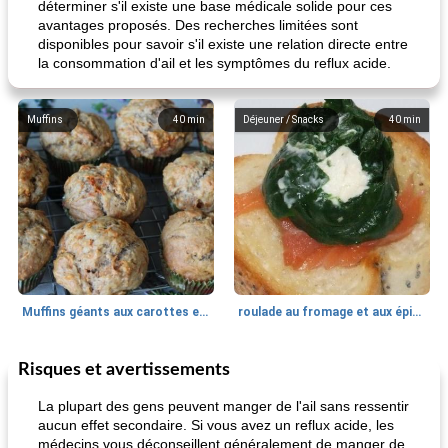
déterminer s'il existe une base médicale solide pour ces
avantages proposés. Des recherches limitées sont
disponibles pour savoir s'il existe une relation directe entre
la consommation d'ail et les symptômes du reflux acide.
Muffins
40
min
Déjeuner / Snacks
40
min
Muffins géants aux carottes et à la banane de Nif
roulade au fromage et aux épinards
Risques et avertissements
Marques de confiance: recettes et
30
min
Viande et volaille
55
min
astuces
La plupart des gens peuvent manger de l'ail sans ressentir
aucun effet secondaire. Si vous avez un reflux acide, les
médecins vous déconseillent généralement de manger de