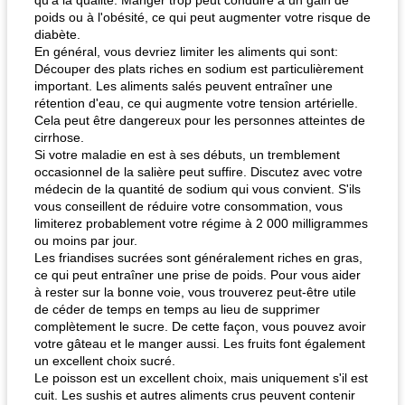
qu'à la qualité. Manger trop peut conduire à un gain de
poids ou à l'obésité, ce qui peut augmenter votre risque de
diabète.
En général, vous devriez limiter les aliments qui sont:
Découper des plats riches en sodium est particulièrement
important. Les aliments salés peuvent entraîner une
rétention d'eau, ce qui augmente votre tension artérielle.
Cela peut être dangereux pour les personnes atteintes de
fiesta tostadas
le méga's jopp joes
cirrhose.
Si votre maladie en est à ses débuts, un tremblement
occasionnel de la salière peut suffire. Discutez avec votre
médecin de la quantité de sodium qui vous convient. S'ils
vous conseillent de réduire votre consommation, vous
limiterez probablement votre régime à 2 000 milligrammes
ou moins par jour.
Les friandises sucrées sont généralement riches en gras,
ce qui peut entraîner une prise de poids. Pour vous aider
à rester sur la bonne voie, vous trouverez peut-être utile
de céder de temps en temps au lieu de supprimer
complètement le sucre. De cette façon, vous pouvez avoir
votre gâteau et le manger aussi. Les fruits font également
un excellent choix sucré.
Le poisson est un excellent choix, mais uniquement s'il est
cuit. Les sushis et autres aliments crus peuvent contenir