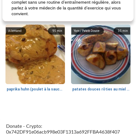
complet sans une routine d’entraînement régulière, alors
parlez à votre médecin de la quantité d’exercice qui vous
convient.
Allemand
95
min
Yam / Patate Douce
35
min
paprika huhn (poulet à la sauce paprika).
patates douces rôties au miel / kumara
Petit déjeuner et brunch
25
min
Viande et volaille
45
min
Donate - Crypto:
0x742DF91e06acb998e03F1313a692FFBA4638f407