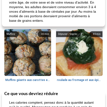
votre âge, de votre sexe et de votre niveau d'activité. En
moyenne, les adultes devraient consommer environ 3 à 4
onces d'aliments à base de céréales par jour. Au moins la
moitié de ces portions devraient provenir d'aliments à
base de grains entiers.
Muffins
40
min
Déjeuner / Snacks
40
min
Muffins géants aux carottes et à la banane de Nif
roulade au fromage et aux épinards
Ce que vous devriez réduire
Marques de confiance: recettes et
30
min
Viande et volaille
55
min
astuces
Les calories comptent, pensez donc à la quantité autant