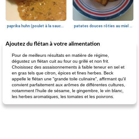
paprika huhn (poulet à la sauce paprika).
patates douces rôties au miel / kumara
Ajoutez du flétan à votre alimentation
Petit déjeuner et brunch
25
min
Viande et volaille
45
min
Pour de meilleurs résultats en matière de régime,
dégustez un flétan cuit au four ou grillé et non frit.
Choisissez des assaisonnements à faible teneur en sel et
en gras tels que citron, épices et fines herbes. Beck
appelle le flétan une "grande toile culinaire", affirmant qu'il
convient parfaitement aux arômes de différentes cultures,
notamment l'huile de sésame, le gingembre, le vin blanc,
les herbes aromatiques, les tomates et les poivrons.
quinoa petit déjeuner méditerranéen
poitrines de poulet grillées de jenny