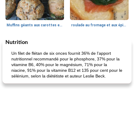
Muffins géants aux carottes et à la banane de Nif
roulade au fromage et aux épinards
Nutrition
Marques de confiance: recettes et
30
min
Viande et volaille
55
min
astuces
Un filet de flétan de six onces fournit 36% de l'apport
nutritionnel recommandé pour le phosphore, 37% pour la
vitamine B6, 40% pour le magnésium, 71% pour la
niacine, 91% pour la vitamine B12 et 135 pour cent pour le
sélénium, selon la diététiste et auteur Leslie Beck.
fiesta tostadas
le méga's jopp joes