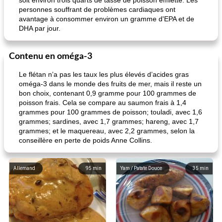
soit environ trois quarts de tasse de poisson émietté. Les
personnes souffrant de problèmes cardiaques ont
avantage à consommer environ un gramme d'EPA et de
DHA par jour.
Contenu en oméga-3
Le flétan n’a pas les taux les plus élevés d’acides gras
oméga-3 dans le monde des fruits de mer, mais il reste un
bon choix, contenant 0,9 gramme pour 100 grammes de
poisson frais. Cela se compare au saumon frais à 1,4
grammes pour 100 grammes de poisson; touladi, avec 1,6
grammes; sardines, avec 1,7 grammes; hareng, avec 1,7
grammes; et le maquereau, avec 2,2 grammes, selon la
conseillère en perte de poids Anne Collins.
Allemand
95
min
Yam / Patate Douce
35
min