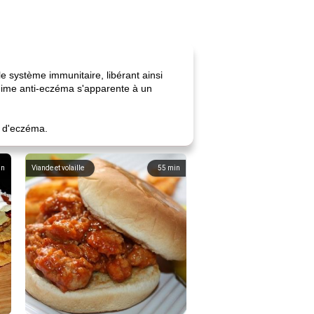
e système immunitaire, libérant ainsi
gime anti-eczéma s'apparente à un
s d'eczéma.
in
Viande et volaille
55
min