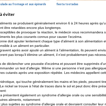
oulade au fromage et aux épinards
fiesta tostadas
à éviter
 aliments se produisent généralement environ 6 à 24 heures après qu
vent être retardées encore plus longtemps.
usceptibles de provoquer la réaction, le médecin vous recommandera s
aliments les plus courants connus pour causer l'eczéma.
sonne doit ajouter lentement chaque type d'aliment à son alimentation 
nsible à un aliment en particulier.
vent après avoir ajouté un aliment à l'alimentation, ils peuvent envisage
nt pas lorsqu’il élimine un aliment, il n’est probablement pas nécess
es de déclencher une poussée d'eczéma et pouvant être supprimés d'u
nder un test d'allergie. Même si une personne n'est pas allergique à 
mes cutanés après une exposition répétée. Les médecins appellent cet
idrotique, qui touche généralement les mains et les pieds, peuvent ti
Le nickel se trouve à l'état de traces dans le sol et peut donc être prés
nent:
 présentent également un syndrome d'allergie orale ou une sensibilité 
'autres aliments, notamment:
lus sujettes au syndrome d'allergie orale et devraient consulter leur m