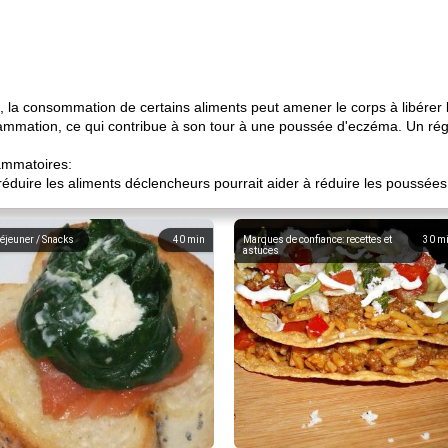
 la consommation de certains aliments peut amener le corps à libérer l
ammation, ce qui contribue à son tour à une poussée d'eczéma. Un ré
lammatoires:
éduire les aliments déclencheurs pourrait aider à réduire les poussée
éjeuner / Snacks
40
min
Marques de confiance: recettes et
30
m
astuces