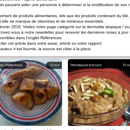
tats peuvent aider une personne à déterminer si la modification de son 
rtant de produits alimentaires, tels que les produits contenant du blé,
'elle ne manque de vitamines et de minéraux essentiels. .
 8 février 2018. Visitez notre page catégorie sur la dermatite atopique /
crivez-vous à notre newsletter pour recevoir les dernières mises à jour 
ponibles dans l'onglet Références.
iter cet article dans votre essai, article ou votre rapport:
uteur n'est fournie, la source est citée à la place.
am / Patate Douce
35
min
Petit déjeuner et brunch
25
m