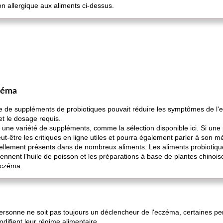
on allergique aux aliments ci-dessus.
zéma
e de suppléments de probiotiques pouvait réduire les symptômes de l'e
et le dosage requis.
 une variété de suppléments, comme la sélection disponible ici. Si une
eut-être les critiques en ligne utiles et pourra également parler à son m
ellement présents dans de nombreux aliments. Les aliments probiotique
nent l'huile de poisson et les préparations à base de plantes chinoise
eczéma.
personne ne soit pas toujours un déclencheur de l'eczéma, certaines p
difient leur régime alimentaire.