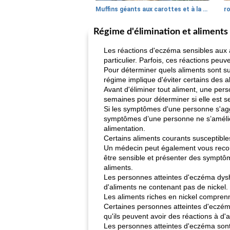
Muffins géants aux carottes et à la banane de Nif
r
Régime d'élimination et aliments 
Les réactions d'eczéma sensibles aux
particulier. Parfois, ces réactions peu
Pour déterminer quels aliments sont s
régime implique d'éviter certains des 
Avant d'éliminer tout aliment, une per
semaines pour déterminer si elle est se
Si les symptômes d'une personne s'aggra
symptômes d’une personne ne s’améliore
alimentation.
Certains aliments courants susceptibl
Un médecin peut également vous recomma
être sensible et présenter des symptô
aliments.
Les personnes atteintes d'eczéma dysh
d'aliments ne contenant pas de nickel. 
Les aliments riches en nickel compren
Certaines personnes atteintes d'eczéma
qu'ils peuvent avoir des réactions à d
Les personnes atteintes d'eczéma sont p