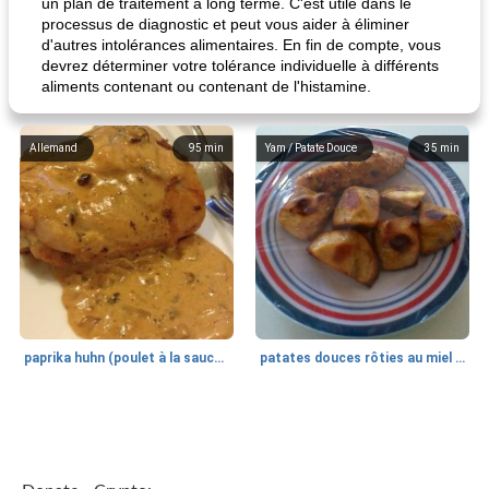
un plan de traitement à long terme. C'est utile dans le
processus de diagnostic et peut vous aider à éliminer
d'autres intolérances alimentaires. En fin de compte, vous
devrez déterminer votre tolérance individuelle à différents
aliments contenant ou contenant de l'histamine.
Allemand
95
min
Yam / Patate Douce
35
min
paprika huhn (poulet à la sauce paprika).
patates douces rôties au miel / kumara
Petit déjeuner et brunch
25
min
Viande et volaille
45
min