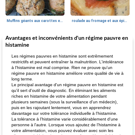
Muffins géants aux carottes et à la banane de Nif
roulade au fromage et aux épinards
Avantages et inconvénients d'un régime pauvre en
Marques de confiance: recettes et
30
min
Viande et volaille
55
min
astuces
histamine
Les régimes pauvres en histamine sont extrêmement
restrictifs et peuvent entraîner la malnutrition. L'intolérance
à l'histamine est mal comprise. Rien ne prouve qu'un
régime pauvre en histamine améliore votre qualité de vie à
long terme.
Le principal avantage d'un régime pauvre en histamine est
qu'il sert d'outil de diagnostic. En éliminant les aliments
fiesta tostadas
riches en histamine de votre alimentation pendant
le méga's jopp joes
plusieurs semaines (sous la surveillance d'un médecin),
puis en les rajoutant lentement, vous en apprendrez
davantage sur votre tolérance individuelle à l'histamine.
La tolérance à l'histamine varie considérablement d'une
personne à l'autre. Lorsque vous ajoutez de l’histamine à
votre alimentation, vous pouvez évaluer avec soin les