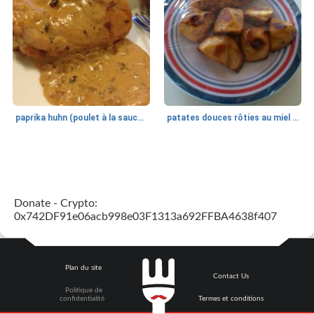
paprika huhn (poulet à la sauce paprika).
patates douces rôties au miel / kumara
Petit déjeuner et brunch
25
min
Viande et volaille
45
min
Donate - Crypto:
0x742DF91e06acb998e03F1313a692FFBA4638f407
Plan du site
Contact Us
Politique de
quinoa petit déjeuner méditerranéen
poitrines de poulet grillées de jenny
confidentialité
Termes et conditions