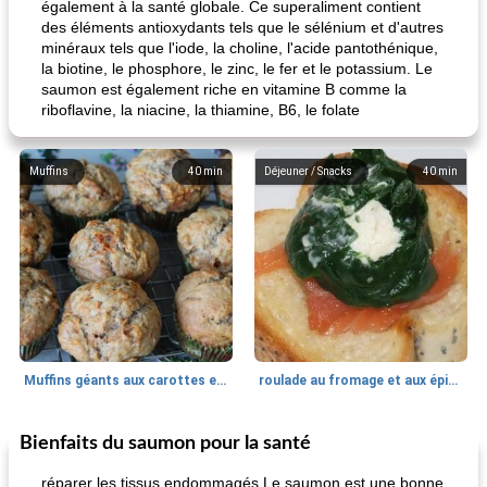
également à la santé globale. Ce superaliment contient
des éléments antioxydants tels que le sélénium et d'autres
minéraux tels que l'iode, la choline, l'acide pantothénique,
la biotine, le phosphore, le zinc, le fer et le potassium. Le
saumon est également riche en vitamine B comme la
riboflavine, la niacine, la thiamine, B6, le folate
Muffins
40
min
Déjeuner / Snacks
40
min
Muffins géants aux carottes et à la banane de Nif
roulade au fromage et aux épinards
Bienfaits du saumon pour la santé
Marques de confiance: recettes et
30
min
Viande et volaille
55
min
astuces
réparer les tissus endommagés Le saumon est une bonne