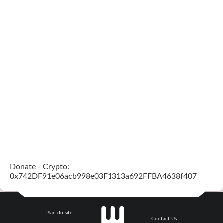
Donate - Crypto:
0x742DF91e06acb998e03F1313a692FFBA4638f407
Plan du site
Contact Us