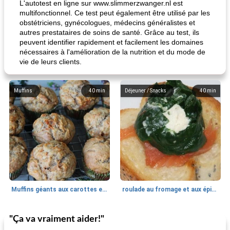
L'autotest en ligne sur www.slimmerzwanger.nl est
multifonctionnel. Ce test peut également être utilisé par les
obstétriciens, gynécologues, médecins généralistes et
autres prestataires de soins de santé. Grâce au test, ils
peuvent identifier rapidement et facilement les domaines
nécessaires à l'amélioration de la nutrition et du mode de
vie de leurs clients.
Muffins
40
min
Déjeuner / Snacks
40
min
Muffins géants aux carottes et à la banane de Nif
roulade au fromage et aux épinards
"Ça va vraiment aider!"
Marques de confiance: recettes et
30
min
Viande et volaille
55
min
astuces