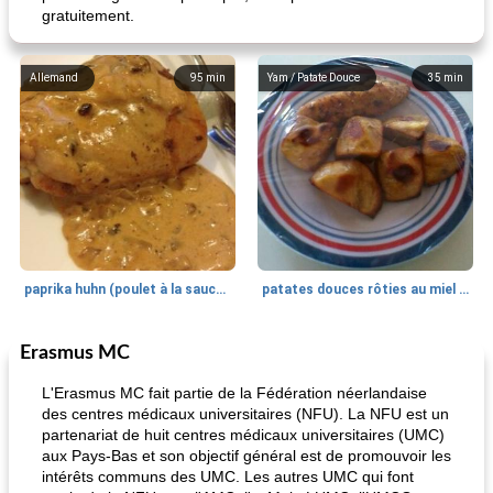
gratuitement.
Allemand
95
min
Yam / Patate Douce
35
min
paprika huhn (poulet à la sauce paprika).
patates douces rôties au miel / kumara
Erasmus MC
Petit déjeuner et brunch
25
min
Viande et volaille
45
min
L'Erasmus MC fait partie de la Fédération néerlandaise
des centres médicaux universitaires (NFU). La NFU est un
partenariat de huit centres médicaux universitaires (UMC)
aux Pays-Bas et son objectif général est de promouvoir les
intérêts communs des UMC. Les autres UMC qui font