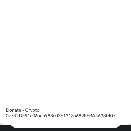
Donate - Crypto:
0x742DF91e06acb998e03F1313a692FFBA4638f407