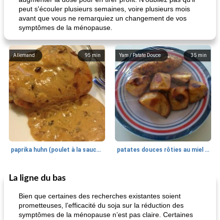
peut s'écouler plusieurs semaines, voire plusieurs mois
avant que vous ne remarquiez un changement de vos
symptômes de la ménopause.
Allemand
95
min
Yam / Patate Douce
35
min
paprika huhn (poulet à la sauce paprika).
patates douces rôties au miel / kumara
La ligne du bas
Petit déjeuner et brunch
25
min
Viande et volaille
45
min
Bien que certaines des recherches existantes soient
prometteuses, l’efficacité du soja sur la réduction des
symptômes de la ménopause n’est pas claire. Certaines