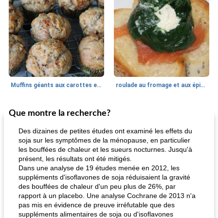
Muffins géants aux carottes et à la banane de Nif
roulade au fromage et aux épinards
Que montre la recherche?
Marques de confiance: recettes et
30
min
Viande et volaille
55
min
astuces
Des dizaines de petites études ont examiné les effets du
soja sur les symptômes de la ménopause, en particulier
les bouffées de chaleur et les sueurs nocturnes. Jusqu'à
présent, les résultats ont été mitigés.
Dans une analyse de 19 études menée en 2012, les
suppléments d'isoflavones de soja réduisaient la gravité
des bouffées de chaleur d'un peu plus de 26%, par
rapport à un placebo. Une analyse Cochrane de 2013 n'a
pas mis en évidence de preuve irréfutable que des
fiesta tostadas
le méga's jopp joes
suppléments alimentaires de soja ou d'isoflavones