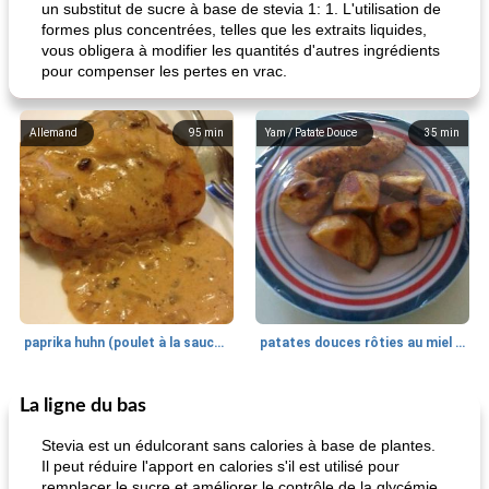
un substitut de sucre à base de stevia 1: 1. L'utilisation de
formes plus concentrées, telles que les extraits liquides,
vous obligera à modifier les quantités d'autres ingrédients
pour compenser les pertes en vrac.
Allemand
95
min
Yam / Patate Douce
35
min
paprika huhn (poulet à la sauce paprika).
patates douces rôties au miel / kumara
La ligne du bas
Petit déjeuner et brunch
25
min
Viande et volaille
45
min
Stevia est un édulcorant sans calories à base de plantes.
Il peut réduire l'apport en calories s'il est utilisé pour
remplacer le sucre et améliorer le contrôle de la glycémie