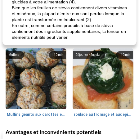
glucides à votre alimentation (4).
Bien que les feuilles de stevia contiennent divers vitamines
et minéraux, la plupart d’entre eux sont perdus lorsque la
plante est transformée en édulcorant (2).
En outre, comme certains produits à base de stévia
contiennent des ingrédients supplémentaires, la teneur en
éléments nutritifs peut varier.
Muffins
40
min
Déjeuner / Snacks
40
min
Muffins géants aux carottes et à la banane de Nif
roulade au fromage et aux épinards
Avantages et inconvénients potentiels
Marques de confiance: recettes et
30
min
Viande et volaille
55
min
astuces