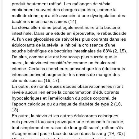
produit hautement raffiné. Les mélanges de stévia
contiennent souvent des charges ajoutées, comme la
maltodextrine, qui a été associée à une dysrégulation des
bactéries intestinales saines (14).
La stévia elle-même peut également nuire à la bactérie
intestinale. Dans une étude en éprouvette, le rebaudioside
A, l'un des glycosides de stéviol les plus courants dans les
édulcorants de la stévia, a inhibé la croissance d'une
souche bénéfique de bactéries intestinales de 83% (2, 15).
De plus, comme elle est beaucoup plus sucrée que le
sucre, la stevia est considérée comme un édulcorant
intense. Certains chercheurs pensent que les édulcorants
intenses peuvent augmenter les envies de manger des
aliments sucrés (16, 17).
En outre, de nombreuses études observationnelles n’ont
révélé aucun lien entre la consommation d’édulcorants
hypocaloriques et l’amélioration du poids corporel, de
l’apport calorique ou du risque de diabète de type 2 (16,
18).
En outre, la stevia et les autres édulcorants caloriques
nuls peuvent toujours provoquer une réponse à l'insuline,
tout simplement en raison de leur goût sucré, même s'ils
n'augmentent pas le taux de sucre dans le sang (19, 20).]